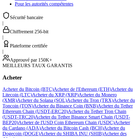
Pour les autorités compétentes
Sécurité bancaire
|
Chiffrement 256-bit
|
Plateforme certifiée
|
Approuvé par 150K+
MEILLEURS TAUX GARANTIS
Acheter
Acheter du Bitcoin (BTC)
Acheter de l'Ethereum (ETH)
Acheter du
Litecoin (LTC)
Acheter du XRP (XRP)
Acheter du Monero
(XMR)
Acheter du Solana (SOL)
Acheter du Tron (TRX)
Acheter du
Toncoin (TON)
Acheter du Binance Coin (BNB)
Acheter du Tether
Ethereum Chain (USDT-ERC20)
Acheter du Tether Tron Chain
(USDT-TRC20)
Acheter du Tether Binance Smart Chain (USDT-
BEP20)
Acheter de l'USD Coin Ethereum Chain (USDC)
Acheter
du Cardano (ADA)
Acheter du Bitcoin Cash (BCH)
Acheter du
Dogecoin (DOGE)
Acheter du SHIBA INU (SHIB)
Acheter des