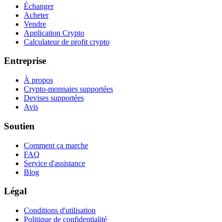
Échanger
Acheter
Vendre
Application Crypto
Calculateur de profit crypto
Entreprise
À propos
Crypto-monnaies supportées
Devises supportées
Avis
Soutien
Comment ça marche
FAQ
Service d'assistance
Blog
Légal
Conditions d'utilisation
Politique de confidentialité