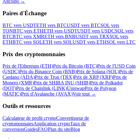
Altcoins
→
Paires d'Échange
BTC vers USDT
ETH vers BTC
USDT vers BTC
SOL vers
TON
BTC vers ETH
ETH vers USDT
USDT vers USDC
SOL vers
BTC
BTC vers XMR
ETH vers BNB
USDT vers TRX
SOL vers
ETH
BTC vers SOL
ETH vers SOL
USDT vers ETH
SOL vers LTC
Prix des cryptomonnaies
Prix de l'Ethereum (ETH)
Prix du Bitcoin (BTC)
Prix de l'USD Coin
(USDC)
Prix du Binance Coin (BNB)
Prix de Solana (SOL)
Prix de
Cardano (ADA)
Prix de Tron (TRX)
Prix de XRP (XRP)
Prix de
Monero (XMR)
Prix de SHIBA INU (SHIB)
Prix de Polkadot
(DOT)
Prix de Chainlink (LINK)
Uniswap
Prix de Polygon
(MATIC)
Prix d'Avalanche (AVAX)
Voir tout
→
Outils et ressources
Calculateur de profit crypto
Convertisseur de
cryptomonnaies
Application crypto
Taux de
conversion
Guides
FAQ
Plan du site
Blog