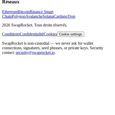
Réseaux
Ethereum
Bitcoin
Binance Smart
Chain
Polygon
Avalanche
Solana
Cardano
Tron
2026 SwapRocket. Tous droits réservés.
Conditions
Confidentialité
Cookies
Cookie settings
SwapRocket is non-custodial — we never ask for wallet
connections, signatures, seed phrases, or private keys. Security
contact:
security@swaprocket.io
.