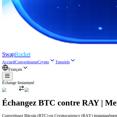
Swap
Rocket
Accueil
Convertisseur
Crypto
Tutoriels
Français
Échange Instantané
Échangez BTC contre RAY | Meil
Convertissez Bitcoin (BTC) en Cryptocurrency (RAY) instantanément av