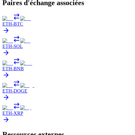
Paires d'échange associées
ETH
-
BTC
ETH
-
SOL
ETH
-
BNB
ETH
-
DOGE
ETH
-
XRP
Ressources externes