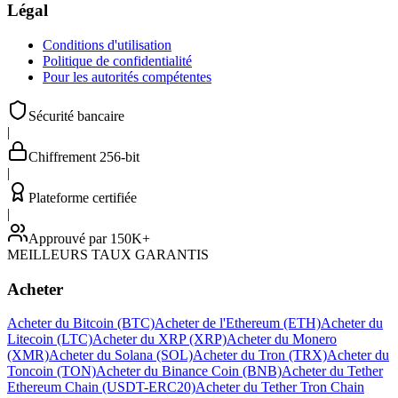
Légal
Conditions d'utilisation
Politique de confidentialité
Pour les autorités compétentes
Sécurité bancaire
|
Chiffrement 256-bit
|
Plateforme certifiée
|
Approuvé par 150K+
MEILLEURS TAUX GARANTIS
Acheter
Acheter du Bitcoin (BTC)
Acheter de l'Ethereum (ETH)
Acheter du
Litecoin (LTC)
Acheter du XRP (XRP)
Acheter du Monero
(XMR)
Acheter du Solana (SOL)
Acheter du Tron (TRX)
Acheter du
Toncoin (TON)
Acheter du Binance Coin (BNB)
Acheter du Tether
Ethereum Chain (USDT-ERC20)
Acheter du Tether Tron Chain