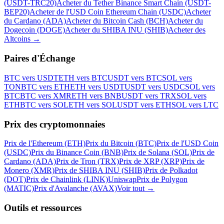
(USDT-TRC20)
Acheter du Tether Binance Smart Chain (USDT-
BEP20)
Acheter de l'USD Coin Ethereum Chain (USDC)
Acheter
du Cardano (ADA)
Acheter du Bitcoin Cash (BCH)
Acheter du
Dogecoin (DOGE)
Acheter du SHIBA INU (SHIB)
Acheter des
Altcoins
→
Paires d'Échange
BTC vers USDT
ETH vers BTC
USDT vers BTC
SOL vers
TON
BTC vers ETH
ETH vers USDT
USDT vers USDC
SOL vers
BTC
BTC vers XMR
ETH vers BNB
USDT vers TRX
SOL vers
ETH
BTC vers SOL
ETH vers SOL
USDT vers ETH
SOL vers LTC
Prix des cryptomonnaies
Prix de l'Ethereum (ETH)
Prix du Bitcoin (BTC)
Prix de l'USD Coin
(USDC)
Prix du Binance Coin (BNB)
Prix de Solana (SOL)
Prix de
Cardano (ADA)
Prix de Tron (TRX)
Prix de XRP (XRP)
Prix de
Monero (XMR)
Prix de SHIBA INU (SHIB)
Prix de Polkadot
(DOT)
Prix de Chainlink (LINK)
Uniswap
Prix de Polygon
(MATIC)
Prix d'Avalanche (AVAX)
Voir tout
→
Outils et ressources