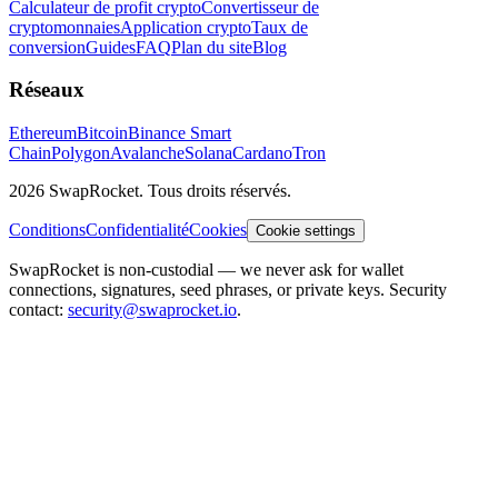
Calculateur de profit crypto
Convertisseur de
cryptomonnaies
Application crypto
Taux de
conversion
Guides
FAQ
Plan du site
Blog
Réseaux
Ethereum
Bitcoin
Binance Smart
Chain
Polygon
Avalanche
Solana
Cardano
Tron
2026 SwapRocket. Tous droits réservés.
Conditions
Confidentialité
Cookies
Cookie settings
SwapRocket is non-custodial — we never ask for wallet
connections, signatures, seed phrases, or private keys. Security
contact:
security@swaprocket.io
.