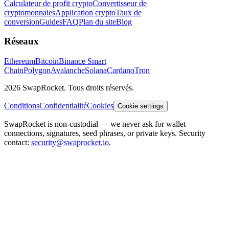
Calculateur de profit crypto
Convertisseur de
cryptomonnaies
Application crypto
Taux de
conversion
Guides
FAQ
Plan du site
Blog
Réseaux
Ethereum
Bitcoin
Binance Smart
Chain
Polygon
Avalanche
Solana
Cardano
Tron
2026 SwapRocket. Tous droits réservés.
Conditions
Confidentialité
Cookies
Cookie settings
SwapRocket is non-custodial — we never ask for wallet
connections, signatures, seed phrases, or private keys. Security
contact:
security@swaprocket.io
.