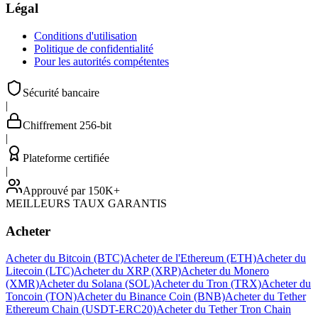
Légal
Conditions d'utilisation
Politique de confidentialité
Pour les autorités compétentes
Sécurité bancaire
|
Chiffrement 256-bit
|
Plateforme certifiée
|
Approuvé par 150K+
MEILLEURS TAUX GARANTIS
Acheter
Acheter du Bitcoin (BTC)
Acheter de l'Ethereum (ETH)
Acheter du
Litecoin (LTC)
Acheter du XRP (XRP)
Acheter du Monero
(XMR)
Acheter du Solana (SOL)
Acheter du Tron (TRX)
Acheter du
Toncoin (TON)
Acheter du Binance Coin (BNB)
Acheter du Tether
Ethereum Chain (USDT-ERC20)
Acheter du Tether Tron Chain