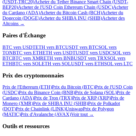
(USDT-TRC20)
Acheter du Tether Binance Smart Chain (USDT-
BEP20)
Acheter de l'USD Coin Ethereum Chain (USDC)
Acheter
du Cardano (ADA)
Acheter du Bitcoin Cash (BCH)
Acheter du
Dogecoin (DOGE)
Acheter du SHIBA INU (SHIB)
Acheter des
Altcoins
→
Paires d'Échange
BTC vers USDT
ETH vers BTC
USDT vers BTC
SOL vers
TON
BTC vers ETH
ETH vers USDT
USDT vers USDC
SOL vers
BTC
BTC vers XMR
ETH vers BNB
USDT vers TRX
SOL vers
ETH
BTC vers SOL
ETH vers SOL
USDT vers ETH
SOL vers LTC
Prix des cryptomonnaies
Prix de l'Ethereum (ETH)
Prix du Bitcoin (BTC)
Prix de l'USD Coin
(USDC)
Prix du Binance Coin (BNB)
Prix de Solana (SOL)
Prix de
Cardano (ADA)
Prix de Tron (TRX)
Prix de XRP (XRP)
Prix de
Monero (XMR)
Prix de SHIBA INU (SHIB)
Prix de Polkadot
(DOT)
Prix de Chainlink (LINK)
Uniswap
Prix de Polygon
(MATIC)
Prix d'Avalanche (AVAX)
Voir tout
→
Outils et ressources