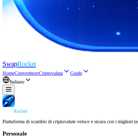
Swap
Rocket
Home
Convertitore
Criptovaluta
Guide
Italiano
Swap
Rocket
Piattaforma di scambio di criptovalute veloce e sicura con i migliori ta
Personale