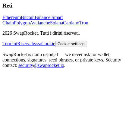
Reti
Ethereum
Bitcoin
Binance Smart
Chain
Polygon
Avalanche
Solana
Cardano
Tron
2026 SwapRocket. Tutti i diritti riservati.
Termini
Riservatezza
Cookie
Cookie settings
SwapRocket is non-custodial — we never ask for wallet
connections, signatures, seed phrases, or private keys. Security
contact:
security@swaprocket.io
.