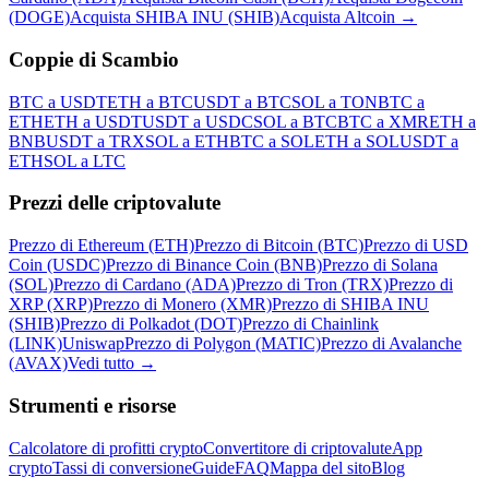
(DOGE)
Acquista SHIBA INU (SHIB)
Acquista Altcoin
→
Coppie di Scambio
BTC a USDT
ETH a BTC
USDT a BTC
SOL a TON
BTC a
ETH
ETH a USDT
USDT a USDC
SOL a BTC
BTC a XMR
ETH a
BNB
USDT a TRX
SOL a ETH
BTC a SOL
ETH a SOL
USDT a
ETH
SOL a LTC
Prezzi delle criptovalute
Prezzo di Ethereum (ETH)
Prezzo di Bitcoin (BTC)
Prezzo di USD
Coin (USDC)
Prezzo di Binance Coin (BNB)
Prezzo di Solana
(SOL)
Prezzo di Cardano (ADA)
Prezzo di Tron (TRX)
Prezzo di
XRP (XRP)
Prezzo di Monero (XMR)
Prezzo di SHIBA INU
(SHIB)
Prezzo di Polkadot (DOT)
Prezzo di Chainlink
(LINK)
Uniswap
Prezzo di Polygon (MATIC)
Prezzo di Avalanche
(AVAX)
Vedi tutto
→
Strumenti e risorse
Calcolatore di profitti crypto
Convertitore di criptovalute
App
crypto
Tassi di conversione
Guide
FAQ
Mappa del sito
Blog