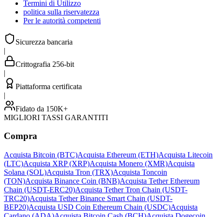
Termini di Utilizzo
politica sulla riservatezza
Per le autorità competenti
Sicurezza bancaria
|
Crittografia 256-bit
|
Piattaforma certificata
|
Fidato da 150K+
MIGLIORI TASSI GARANTITI
Compra
Acquista Bitcoin (BTC)
Acquista Ethereum (ETH)
Acquista Litecoin
(LTC)
Acquista XRP (XRP)
Acquista Monero (XMR)
Acquista
Solana (SOL)
Acquista Tron (TRX)
Acquista Toncoin
(TON)
Acquista Binance Coin (BNB)
Acquista Tether Ethereum
Chain (USDT-ERC20)
Acquista Tether Tron Chain (USDT-
TRC20)
Acquista Tether Binance Smart Chain (USDT-
BEP20)
Acquista USD Coin Ethereum Chain (USDC)
Acquista
Cardano (ADA)
Acquista Bitcoin Cash (BCH)
Acquista Dogecoin