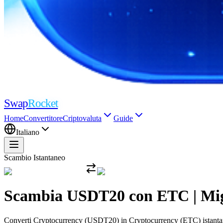
Swap
Rocket
Home
Convertitore
Criptovaluta
Guide
Italiano
Scambio Istantaneo
Scambia USDT20 con ETC | Migli
Converti Cryptocurrency (USDT20) in Cryptocurrency (ETC) istantaneam