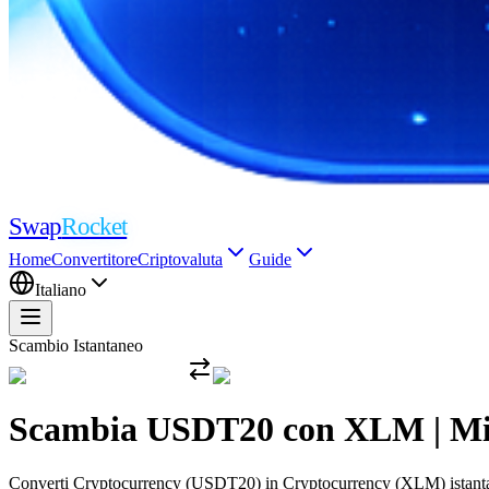
Swap
Rocket
Home
Convertitore
Criptovaluta
Guide
Italiano
Scambio Istantaneo
Scambia USDT20 con XLM | Migli
Converti Cryptocurrency (USDT20) in Cryptocurrency (XLM) istantaneam