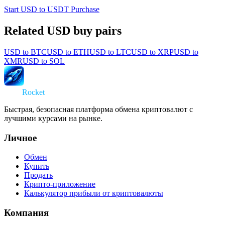
Start USD to USDT Purchase
Related USD buy pairs
USD
to
BTC
USD
to
ETH
USD
to
LTC
USD
to
XRP
USD
to
XMR
USD
to
SOL
Swap
Rocket
Быстрая, безопасная платформа обмена криптовалют с
лучшими курсами на рынке.
Личное
Обмен
Купить
Продать
Крипто-приложение
Калькулятор прибыли от криптовалюты
Компания