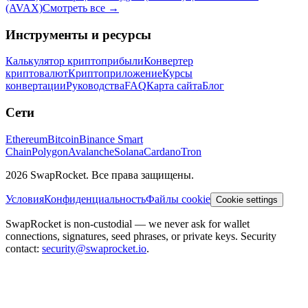
(AVAX)
Смотреть все
→
Инструменты и ресурсы
Калькулятор криптоприбыли
Конвертер
криптовалют
Криптоприложение
Курсы
конвертации
Руководства
FAQ
Карта сайта
Блог
Сети
Ethereum
Bitcoin
Binance Smart
Chain
Polygon
Avalanche
Solana
Cardano
Tron
2026 SwapRocket. Все права защищены.
Условия
Конфиденциальность
Файлы cookie
Cookie settings
SwapRocket is non-custodial — we never ask for wallet
connections, signatures, seed phrases, or private keys. Security
contact:
security@swaprocket.io
.