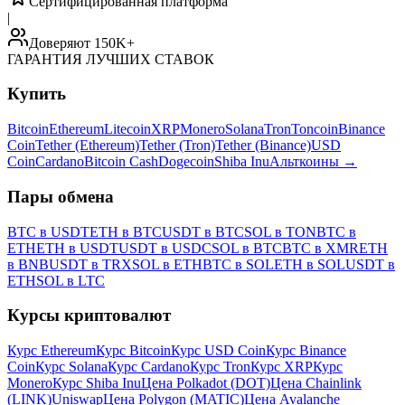
Сертифицированная платформа
|
Доверяют 150K+
ГАРАНТИЯ ЛУЧШИХ СТАВОК
Купить
Bitcoin
Ethereum
Litecoin
XRP
Monero
Solana
Tron
Toncoin
Binance
Coin
Tether (Ethereum)
Tether (Tron)
Tether (Binance)
USD
Coin
Cardano
Bitcoin Cash
Dogecoin
Shiba Inu
Альткоины
→
Пары обмена
BTC в USDT
ETH в BTC
USDT в BTC
SOL в TON
BTC в
ETH
ETH в USDT
USDT в USDC
SOL в BTC
BTC в XMR
ETH
в BNB
USDT в TRX
SOL в ETH
BTC в SOL
ETH в SOL
USDT в
ETH
SOL в LTC
Курсы криптовалют
Курс Ethereum
Курс Bitcoin
Курс USD Coin
Курс Binance
Coin
Курс Solana
Курс Cardano
Курс Tron
Курс XRP
Курс
Monero
Курс Shiba Inu
Цена Polkadot (DOT)
Цена Chainlink
(LINK)
Uniswap
Цена Polygon (MATIC)
Цена Avalanche