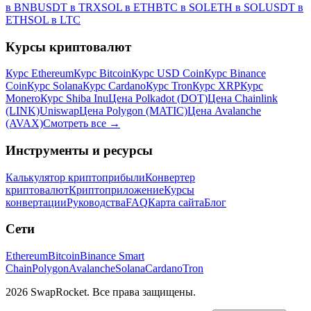
в BNB
USDT в TRX
SOL в ETH
BTC в SOL
ETH в SOL
USDT в
ETH
SOL в LTC
Курсы криптовалют
Курс Ethereum
Курс Bitcoin
Курс USD Coin
Курс Binance
Coin
Курс Solana
Курс Cardano
Курс Tron
Курс XRP
Курс
Monero
Курс Shiba Inu
Цена Polkadot (DOT)
Цена Chainlink
(LINK)
Uniswap
Цена Polygon (MATIC)
Цена Avalanche
(AVAX)
Смотреть все
→
Инструменты и ресурсы
Калькулятор криптоприбыли
Конвертер
криптовалют
Криптоприложение
Курсы
конвертации
Руководства
FAQ
Карта сайта
Блог
Сети
Ethereum
Bitcoin
Binance Smart
Chain
Polygon
Avalanche
Solana
Cardano
Tron
2026 SwapRocket. Все права защищены.