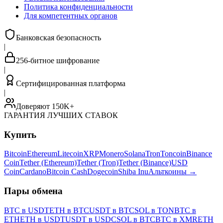
Политика конфиденциальности
Для компетентных органов
Банковская безопасность
|
256-битное шифрование
|
Сертифицированная платформа
|
Доверяют 150K+
ГАРАНТИЯ ЛУЧШИХ СТАВОК
Купить
Bitcoin
Ethereum
Litecoin
XRP
Monero
Solana
Tron
Toncoin
Binance
Coin
Tether (Ethereum)
Tether (Tron)
Tether (Binance)
USD
Coin
Cardano
Bitcoin Cash
Dogecoin
Shiba Inu
Альткоины
→
Пары обмена
BTC в USDT
ETH в BTC
USDT в BTC
SOL в TON
BTC в
ETH
ETH в USDT
USDT в USDC
SOL в BTC
BTC в XMR
ETH