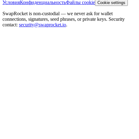
Условия
Конфиденциальность
Файлы cookie
Cookie settings
SwapRocket is non-custodial — we never ask for wallet
connections, signatures, seed phrases, or private keys. Security
contact:
security@swaprocket.io
.