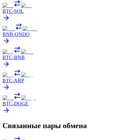
BTC
-
SOL
BNB
-
ONDO
BTC
-
BNB
BTC
-
XRP
BTC
-
DOGE
Связанные пары обмена