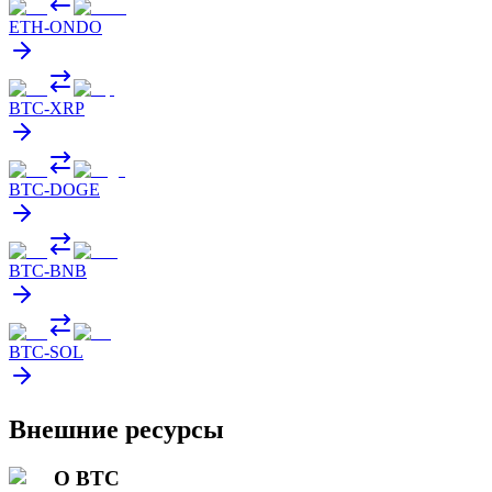
ETH
-
ONDO
BTC
-
XRP
BTC
-
DOGE
BTC
-
BNB
BTC
-
SOL
Внешние ресурсы
О BTC