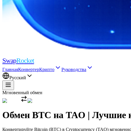
Swap
Rocket
Главная
Конвертер
Крипто
Руководства
Русский
Мгновенный обмен
Обмен BTC на TAO | Лучшие 
Конвертируйте Bitcoin (BTC) в Cryptocurrency (TAO) мгновенн