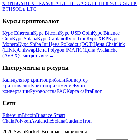
в BNB
USDT в TRX
SOL в ETH
BTC в SOL
ETH в SOL
USDT в
ETH
SOL в LTC
Курсы криптовалют
Курс Ethereum
Курс Bitcoin
Курс USD Coin
Курс Binance
Coin
Курс Solana
Курс Cardano
Курс Tron
Курс XRP
Курс
Monero
Курс Shiba Inu
Цена Polkadot (DOT)
Цена Chainlink
(LINK)
Uniswap
Цена Polygon (MATIC)
Цена Avalanche
(AVAX)
Смотреть все
→
Инструменты и ресурсы
Калькулятор криптоприбыли
Конвертер
криптовалют
Криптоприложение
Курсы
конвертации
Руководства
FAQ
Карта сайта
Блог
Сети
Ethereum
Bitcoin
Binance Smart
Chain
Polygon
Avalanche
Solana
Cardano
Tron
2026 SwapRocket. Все права защищены.