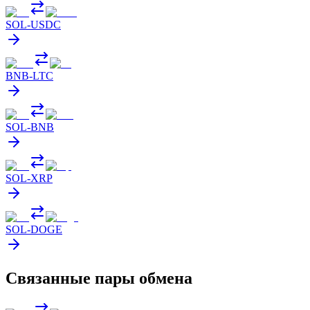
SOL
-
USDC
BNB
-
LTC
SOL
-
BNB
SOL
-
XRP
SOL
-
DOGE
Связанные пары обмена