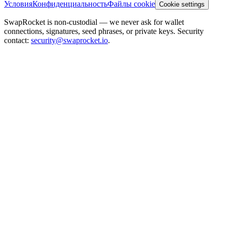
Условия
Конфиденциальность
Файлы cookie
Cookie settings
SwapRocket is non-custodial — we never ask for wallet
connections, signatures, seed phrases, or private keys. Security
contact:
security@swaprocket.io
.