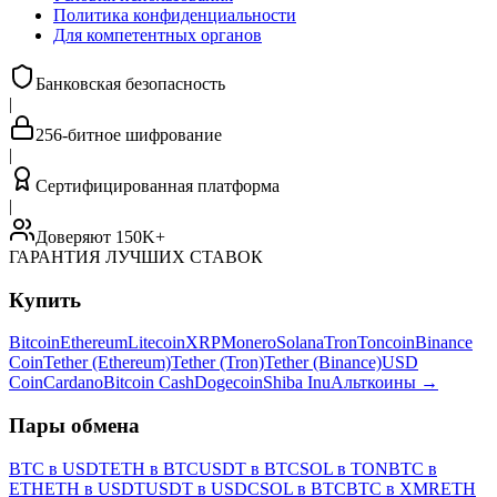
Политика конфиденциальности
Для компетентных органов
Банковская безопасность
|
256-битное шифрование
|
Сертифицированная платформа
|
Доверяют 150K+
ГАРАНТИЯ ЛУЧШИХ СТАВОК
Купить
Bitcoin
Ethereum
Litecoin
XRP
Monero
Solana
Tron
Toncoin
Binance
Coin
Tether (Ethereum)
Tether (Tron)
Tether (Binance)
USD
Coin
Cardano
Bitcoin Cash
Dogecoin
Shiba Inu
Альткоины
→
Пары обмена
BTC в USDT
ETH в BTC
USDT в BTC
SOL в TON
BTC в
ETH
ETH в USDT
USDT в USDC
SOL в BTC
BTC в XMR
ETH