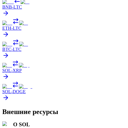
BNB
-
LTC
ETH
-
LTC
BTC
-
LTC
SOL
-
XRP
SOL
-
DOGE
Внешние ресурсы
О SOL