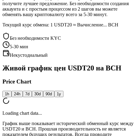
получите лучшее предложение. Без необходимости создания
аккаунта и с простым процессом из 2 шагов вы можете
обменять вашу криптовалюту всего за 5-30 минут.
Текущий курс обмена: 1 USDT20 ≈ Вычисление... BCH
Без необходимости KYC
5-30
мин
Некустодиальный
Живой график цен USDT20 на BCH
Price Chart
1h
24h
7d
30d
90d
1y
Loading chart data...
График выше показывает исторический обменный курс между
USDT20 и BCH. Прошлая производительность не является
показателем будущих результатов. Всегда проводите