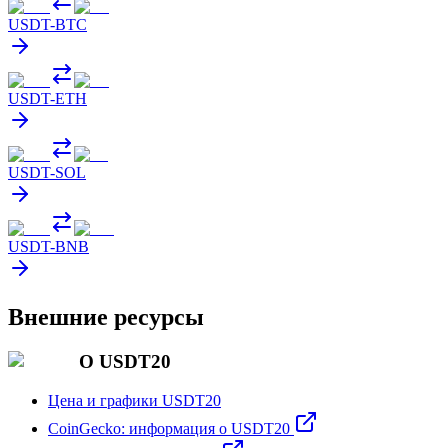
USDT
-
BTC
USDT
-
ETH
USDT
-
SOL
USDT
-
BNB
Внешние ресурсы
О USDT20
Цена и графики USDT20
CoinGecko: информация о USDT20