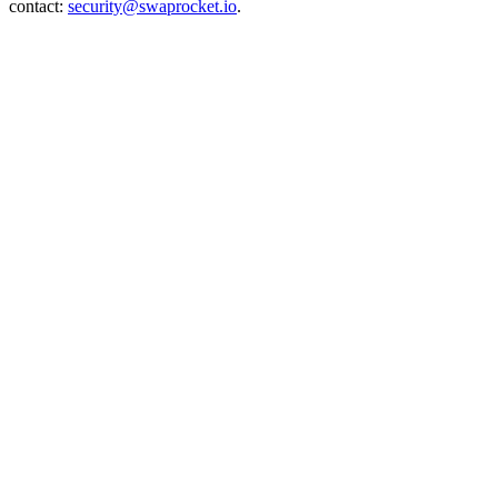
contact:
security@swaprocket.io
.