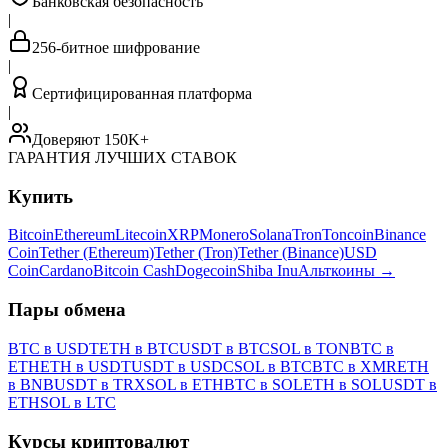
Банковская безопасность
|
256-битное шифрование
|
Сертифицированная платформа
|
Доверяют 150K+
ГАРАНТИЯ ЛУЧШИХ СТАВОК
Купить
Bitcoin
Ethereum
Litecoin
XRP
Monero
Solana
Tron
Toncoin
Binance
Coin
Tether (Ethereum)
Tether (Tron)
Tether (Binance)
USD
Coin
Cardano
Bitcoin Cash
Dogecoin
Shiba Inu
Альткоины
→
Пары обмена
BTC в USDT
ETH в BTC
USDT в BTC
SOL в TON
BTC в
ETH
ETH в USDT
USDT в USDC
SOL в BTC
BTC в XMR
ETH
в BNB
USDT в TRX
SOL в ETH
BTC в SOL
ETH в SOL
USDT в
ETH
SOL в LTC
Курсы криптовалют