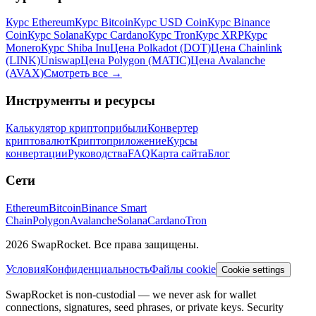
Курс Ethereum
Курс Bitcoin
Курс USD Coin
Курс Binance
Coin
Курс Solana
Курс Cardano
Курс Tron
Курс XRP
Курс
Monero
Курс Shiba Inu
Цена Polkadot (DOT)
Цена Chainlink
(LINK)
Uniswap
Цена Polygon (MATIC)
Цена Avalanche
(AVAX)
Смотреть все
→
Инструменты и ресурсы
Калькулятор криптоприбыли
Конвертер
криптовалют
Криптоприложение
Курсы
конвертации
Руководства
FAQ
Карта сайта
Блог
Сети
Ethereum
Bitcoin
Binance Smart
Chain
Polygon
Avalanche
Solana
Cardano
Tron
2026 SwapRocket. Все права защищены.
Условия
Конфиденциальность
Файлы cookie
Cookie settings
SwapRocket is non-custodial — we never ask for wallet
connections, signatures, seed phrases, or private keys. Security