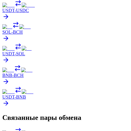
USDT
-
USDC
SOL
-
BCH
USDT
-
SOL
BNB
-
BCH
USDT
-
BNB
Связанные пары обмена