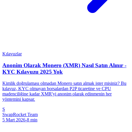
Kılavuzlar
Anonim Olarak Monero (XMR) Nasıl Satın Alınır -
KYC Kılavuzu 2025 Yok
Kimlik doğrulaması olmadan Monero satın almak ister misiniz? Bu
kılavuz, KYC olmayan borsalardan P2P ticaretine ve CPU
madenciliğine kadar XMR'yi anonim olarak edinmenin her
yöntemini kapsar.
S
SwapRocket Team
5 Mart 2026
-
8
min