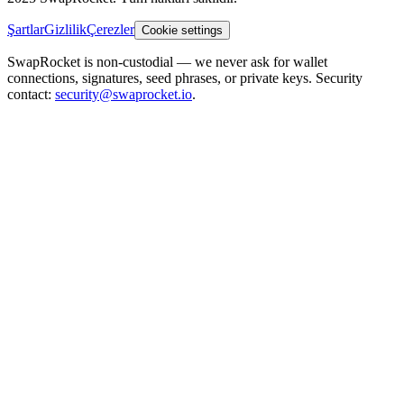
Şartlar
Gizlilik
Çerezler
Cookie settings
SwapRocket is non-custodial — we never ask for wallet
connections, signatures, seed phrases, or private keys. Security
contact:
security@swaprocket.io
.