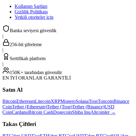
Kullanım Şartları
Gizlilik Politikası
Yetkili otoriteler için
Banka seviyesi güvenlik
|
256-bit şifreleme
|
Sertifikalı platform
|
150K+ tarafından güvenilir
EN İYİ ORANLAR GARANTİLİ
Satın Al
Bitcoin
Ethereum
Litecoin
XRP
Monero
Solana
Tron
Toncoin
Binance
Coin
Tether (Ethereum)
Tether (Tron)
Tether (Binance)
USD
Coin
Cardano
Bitcoin Cash
Dogecoin
Shiba Inu
Altcoinler
→
Takas Çiftleri
BTC'den USDT'ye
ETH'den BTC'ye
USDT'den BTC'ye
SOL'dan