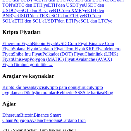
TON'a
BTC'den ETH'ye
ETH'den USDT'ye
USDT'den
USDC'ye
SOL'dan BTC'ye
BTC'den XMR'ye
ETH'den
BNB'ye
USDT'den TRX'e
SOL'dan ETH'ye
BTC'den
SOL'a
ETH'den SOL'a
USDT'den ETH'ye
SOL'dan LTC'ye
Kripto Fiyatları
Ethereum Fiyatı
Bitcoin Fiyatı
USD Coin Fiyatı
Binance Coin
Fiyatı
Solana Fiyatı
Cardano Fiyatı
Tron Fiyatı
XRP Fiyatı
Monero
Fiyatı
Shiba Inu Fiyatı
Polkadot (DOT) Fiyatı
Chainlink (LINK)
Fiyatı
Uniswap
Polygon (MATIC) Fiyatı
Avalanche (AVAX)
Fiyatı
Tümünü görüntüle
→
Araçlar ve kaynaklar
Kripto kâr hesaplayıcısı
Kripto para dönüştürücü
Kripto
uygulaması
Dönüşüm oranları
Rehberler
SSS
Site haritası
Blog
Ağlar
Ethereum
Bitcoin
Binance Smart
Chain
Polygon
Avalanche
Solana
Cardano
Tron
2025 SwapRocket. Tüm hakları saklıdır.