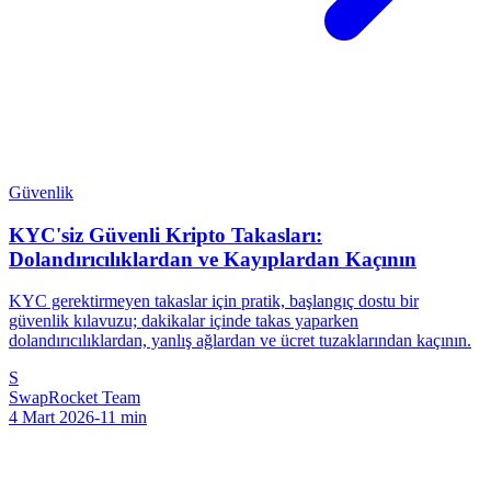
Güvenlik
KYC'siz Güvenli Kripto Takasları:
Dolandırıcılıklardan ve Kayıplardan Kaçının
KYC gerektirmeyen takaslar için pratik, başlangıç dostu bir
güvenlik kılavuzu; dakikalar içinde takas yaparken
dolandırıcılıklardan, yanlış ağlardan ve ücret tuzaklarından kaçının.
S
SwapRocket Team
4 Mart 2026
-
11
min