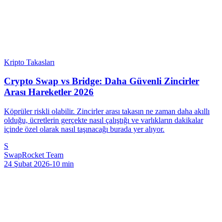
Kripto Takasları
Crypto Swap vs Bridge: Daha Güvenli Zincirler
Arası Hareketler 2026
Köprüler riskli olabilir. Zincirler arası takasın ne zaman daha akıllı
olduğu, ücretlerin gerçekte nasıl çalıştığı ve varlıkların dakikalar
içinde özel olarak nasıl taşınacağı burada yer alıyor.
S
SwapRocket Team
24 Şubat 2026
-
10
min