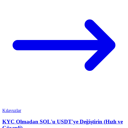
Kılavuzlar
KYC Olmadan SOL'u USDT'ye Değiştirin (Hızlı ve
Güvenli)