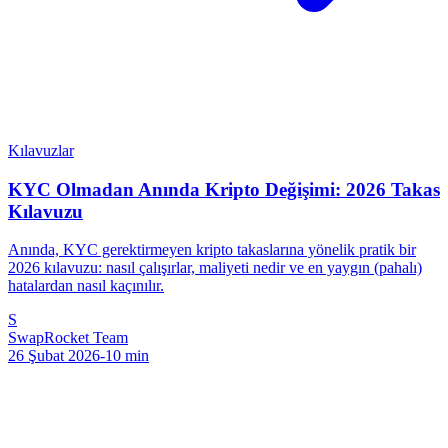
Kılavuzlar
KYC Olmadan Anında Kripto Değişimi: 2026 Takas
Kılavuzu
Anında, KYC gerektirmeyen kripto takaslarına yönelik pratik bir
2026 kılavuzu: nasıl çalışırlar, maliyeti nedir ve en yaygın (pahalı)
hatalardan nasıl kaçınılır.
S
SwapRocket Team
26 Şubat 2026
-
10
min