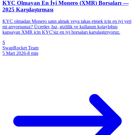
KYC Olmayan En İyi Monero (XMR) Borsaları —
2025 Karşılaştırması
KYC olmadan Monero satın almak veya takas etmek için en iyi yeri
mi arıyorsunuz? Ücretler, hız, gizlilik ve kullanım kolaylığını
kapsayan XMR için KYC'siz en iyi borsaları karşılaştırıyoruz.
S
SwapRocket Team
5 Mart 2026
-
8
min