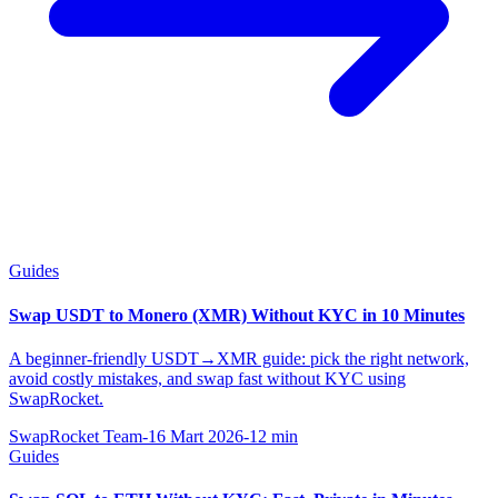
Guides
Swap USDT to Monero (XMR) Without KYC in 10 Minutes
A beginner-friendly USDT→XMR guide: pick the right network,
avoid costly mistakes, and swap fast without KYC using
SwapRocket.
SwapRocket Team
-
16 Mart 2026
-
12
min
Guides