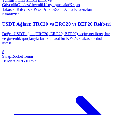
Tümü
Eğitim
Gizlilik
Gizlilik ve
Güvenlik
Guides
Güvenlik
Karşılaştırmalar
Kripto
Takasları
Kılavuzlar
Pazar Analizi
Satın Alma Kılavuzları
Kılavuzlar
USDT Ağları: TRC20 vs ERC20 vs BEP20 Rehberi
Doğru USDT ağını (TRC20, ERC20, BEP20) seçin; net ücret, hız
ve güvenlik ipuçlarıyla birlikte basit bir KYC'siz takas kontrol
listesi.
S
SwapRocket Team
18 Mart 2026
-
10
min