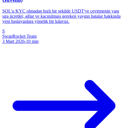
SOL'u KYC olmadan hızlı bir şekilde USDT'ye çevirmenin yanı
sıra ücretler, ağlar ve kaçınılması gereken yaygın hatalar hakkında
yeni başlayanlara yönelik bir kılavuz.
S
SwapRocket Team
3 Mart 2026
-
10
min