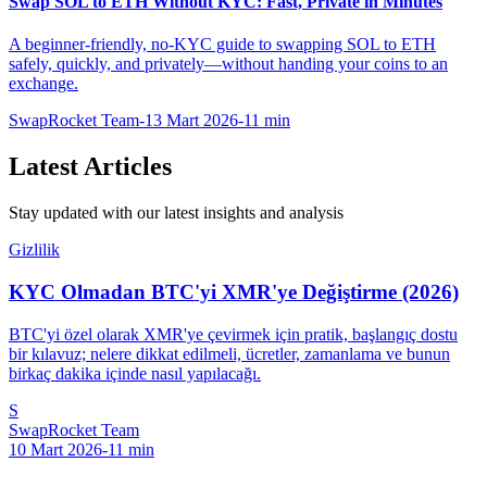
Swap SOL to ETH Without KYC: Fast, Private in Minutes
A beginner-friendly, no-KYC guide to swapping SOL to ETH
safely, quickly, and privately—without handing your coins to an
exchange.
SwapRocket Team
-
13 Mart 2026
-
11
min
Latest Articles
Stay updated with our latest insights and analysis
Gizlilik
KYC Olmadan BTC'yi XMR'ye Değiştirme (2026)
BTC'yi özel olarak XMR'ye çevirmek için pratik, başlangıç dostu
bir kılavuz; nelere dikkat edilmeli, ücretler, zamanlama ve bunun
birkaç dakika içinde nasıl yapılacağı.
S
SwapRocket Team
10 Mart 2026
-
11
min