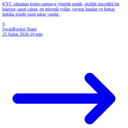
KYC olmadan kripto satmaya yönelik pratik, gizlilik öncelikli bir
kılavuz; nasıl çalışır, en güvenli yollar, yaygın hatalar ve birkaç
dakika içinde nasıl takas yapılır.
S
SwapRocket Team
25 Şubat 2026
-
10
min