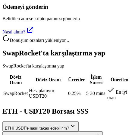
Ödemeyi gönderin
Belirtilen adrese kripto paranızı gönderin
Nasıl alınır?
Dönüşüm oranları yükleniyor...
SwapRocket'ta karşılaştırma yap
SwapRocket'ta karşılaştırma yap
Döviz
İşlem
Döviz Oranı
Ücretler
Önerilen
Oranı
Süresi
Hesaplanıyor
En iyi
SwapRocket
0.25%
5-30 mins
USDT20
oran
ETH - USDT20 Borsası SSS
ETH'i USDT'e nasıl takas edebilirim?