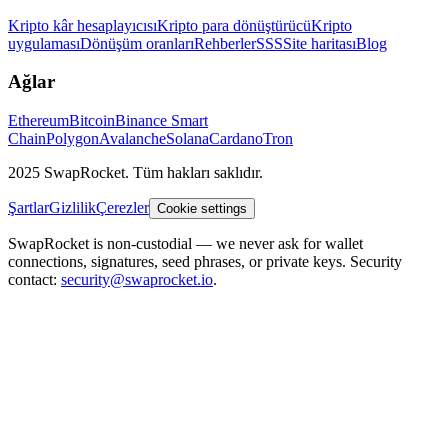
Kripto kâr hesaplayıcısı
Kripto para dönüştürücü
Kripto
uygulaması
Dönüşüm oranları
Rehberler
SSS
Site haritası
Blog
Ağlar
Ethereum
Bitcoin
Binance Smart
Chain
Polygon
Avalanche
Solana
Cardano
Tron
2025 SwapRocket. Tüm hakları saklıdır.
Şartlar
Gizlilik
Çerezler
Cookie settings
SwapRocket is non-custodial — we never ask for wallet
connections, signatures, seed phrases, or private keys. Security
contact:
security@swaprocket.io
.