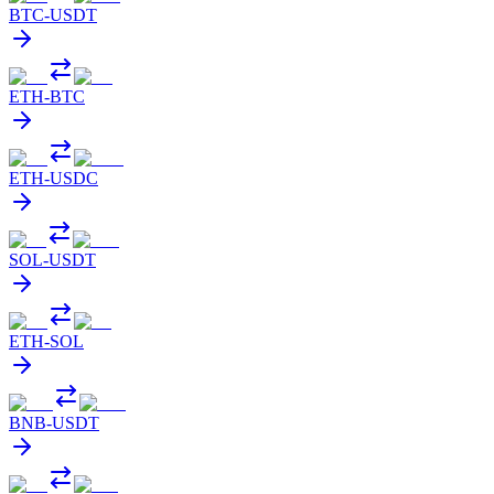
BTC
-
USDT
ETH
-
BTC
ETH
-
USDC
SOL
-
USDT
ETH
-
SOL
BNB
-
USDT