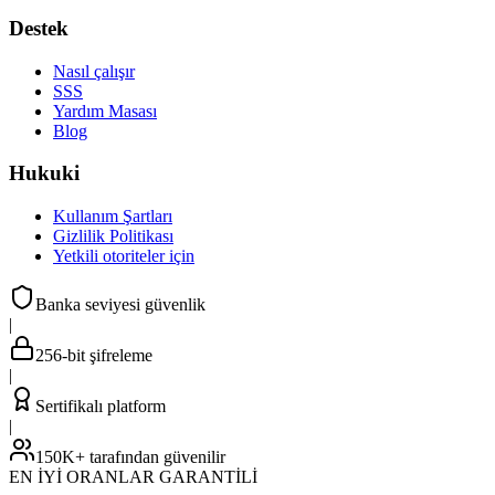
Destek
Nasıl çalışır
SSS
Yardım Masası
Blog
Hukuki
Kullanım Şartları
Gizlilik Politikası
Yetkili otoriteler için
Banka seviyesi güvenlik
|
256-bit şifreleme
|
Sertifikalı platform
|
150K+ tarafından güvenilir
EN İYİ ORANLAR GARANTİLİ