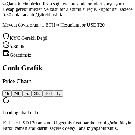
sağlamak için birden fazla sağlayıcı arasında oranları karşılaştırır.
Hesap gerektirmeden ve basit bir 2 adımlı süreçle, kriptonuzu sadece
5-30 dakikada değiştirebilirsiniz.
Mevcut döviz oranı: 1 ETH ≈ Hesaplanıyor USDT20
KYC Gerekli Değil
5-30
dk
Gözetimsiz
Canlı Grafik
Price Chart
1h
24h
7d
30d
90d
1y
Loading chart data...
ETH ve USDT20 arasındaki geçmiş fiyat hareketlerini görüntüleyin.
Farklı zaman aralıklarını seçerek detaylı analiz yapabilirsiniz.