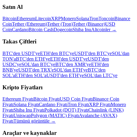
Satın Al
Bitcoin
Ethereum
Litecoin
XRP
Monero
Solana
Tron
Toncoin
Binance
Coin
Tether (Ethereum)
Tether (Tron)
Tether (Binance)
USD
Coin
Cardano
Bitcoin Cash
Dogecoin
Shiba Inu
Altcoinler
→
Takas Çiftleri
BTC'den USDT'ye
ETH'den BTC'ye
USDT'den BTC'ye
SOL'dan
TON'a
BTC'den ETH'ye
ETH'den USDT'ye
USDT'den
USDC'ye
SOL'dan BTC'ye
BTC'den XMR'ye
ETH'den
BNB'ye
USDT'den TRX'e
SOL'dan ETH'ye
BTC'den
SOL'a
ETH'den SOL'a
USDT'den ETH'ye
SOL'dan LTC'ye
Kripto Fiyatları
Ethereum Fiyatı
Bitcoin Fiyatı
USD Coin Fiyatı
Binance Coin
Fiyatı
Solana Fiyatı
Cardano Fiyatı
Tron Fiyatı
XRP Fiyatı
Monero
Fiyatı
Shiba Inu Fiyatı
Polkadot (DOT) Fiyatı
Chainlink (LINK)
Fiyatı
Uniswap
Polygon (MATIC) Fiyatı
Avalanche (AVAX)
Fiyatı
Tümünü görüntüle
→
Araçlar ve kaynaklar