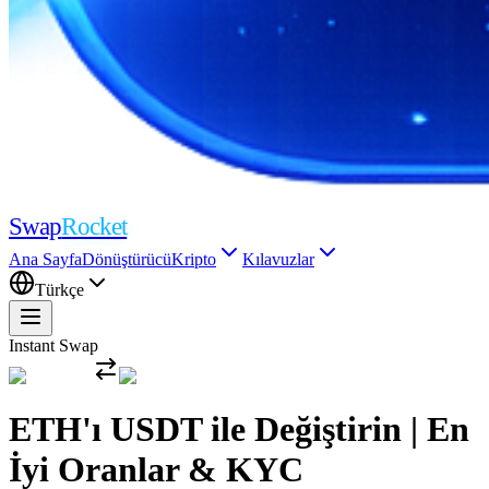
Swap
Rocket
Ana Sayfa
Dönüştürücü
Kripto
Kılavuzlar
Türkçe
Instant Swap
ETH'ı USDT ile Değiştirin | En
İyi Oranlar & KYC