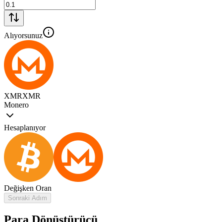
Alıyorsunuz
XMR
XMR
Monero
Hesaplanıyor
Değişken Oran
Sonraki Adım
Para Dönüştürücü