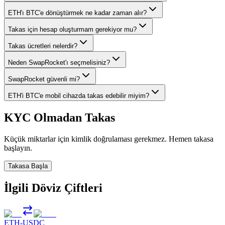
ETH'ı BTC'e dönüştürmek ne kadar zaman alır?
Takas için hesap oluşturmam gerekiyor mu?
Takas ücretleri nelerdir?
Neden SwapRocket'ı seçmelisiniz?
SwapRocket güvenli mi?
ETH'i BTC'e mobil cihazda takas edebilir miyim?
KYC Olmadan Takas
Küçük miktarlar için kimlik doğrulaması gerekmez. Hemen takasa
başlayın.
Takasa Başla
İlgili Döviz Çiftleri
ETH
-
USDC