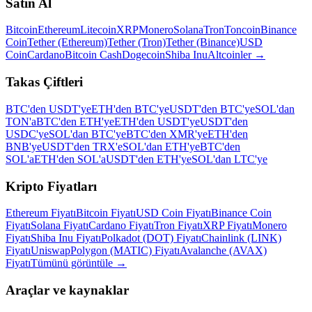
Satın Al
Bitcoin
Ethereum
Litecoin
XRP
Monero
Solana
Tron
Toncoin
Binance
Coin
Tether (Ethereum)
Tether (Tron)
Tether (Binance)
USD
Coin
Cardano
Bitcoin Cash
Dogecoin
Shiba Inu
Altcoinler
→
Takas Çiftleri
BTC'den USDT'ye
ETH'den BTC'ye
USDT'den BTC'ye
SOL'dan
TON'a
BTC'den ETH'ye
ETH'den USDT'ye
USDT'den
USDC'ye
SOL'dan BTC'ye
BTC'den XMR'ye
ETH'den
BNB'ye
USDT'den TRX'e
SOL'dan ETH'ye
BTC'den
SOL'a
ETH'den SOL'a
USDT'den ETH'ye
SOL'dan LTC'ye
Kripto Fiyatları
Ethereum Fiyatı
Bitcoin Fiyatı
USD Coin Fiyatı
Binance Coin
Fiyatı
Solana Fiyatı
Cardano Fiyatı
Tron Fiyatı
XRP Fiyatı
Monero
Fiyatı
Shiba Inu Fiyatı
Polkadot (DOT) Fiyatı
Chainlink (LINK)
Fiyatı
Uniswap
Polygon (MATIC) Fiyatı
Avalanche (AVAX)
Fiyatı
Tümünü görüntüle
→
Araçlar ve kaynaklar