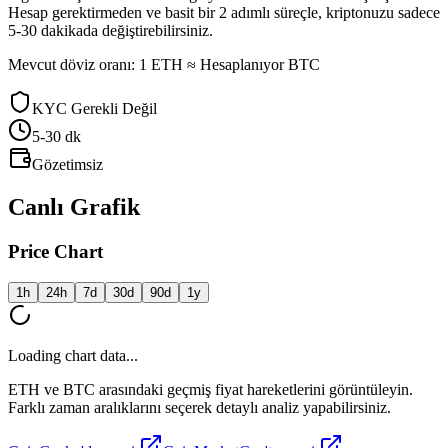
Hesap gerektirmeden ve basit bir 2 adımlı süreçle, kriptonuzu sadece
5-30 dakikada değiştirebilirsiniz.
Mevcut döviz oranı: 1 ETH ≈ Hesaplanıyor BTC
KYC Gerekli Değil
5-30
dk
Gözetimsiz
Canlı Grafik
Price Chart
1h
24h
7d
30d
90d
1y
Loading chart data...
ETH ve BTC arasındaki geçmiş fiyat hareketlerini görüntüleyin.
Farklı zaman aralıklarını seçerek detaylı analiz yapabilirsiniz.