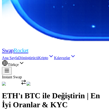
Swap
Rocket
Ana Sayfa
Dönüştürücü
Kripto
Kılavuzlar
Türkçe
Instant Swap
ETH'ı BTC ile Değiştirin | En
İyi Oranlar & KYC