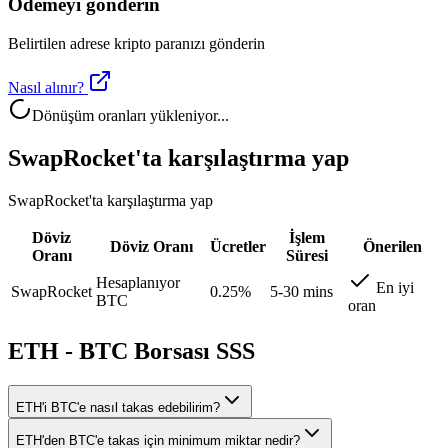
Ödemeyi gönderin
Belirtilen adrese kripto paranızı gönderin
Nasıl alınır?
Dönüşüm oranları yükleniyor...
SwapRocket'ta karşılaştırma yap
SwapRocket'ta karşılaştırma yap
Döviz
İşlem
Döviz Oranı
Ücretler
Önerilen
Oranı
Süresi
Hesaplanıyor
En iyi
SwapRocket
0.25%
5-30 mins
BTC
oran
ETH - BTC Borsası SSS
ETH'i BTC'e nasıl takas edebilirim?
ETH'den BTC'e takas için minimum miktar nedir?