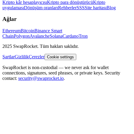
Kripto kâr hesaplayıcısı
Kripto para dönüştürücü
Kripto
uygulaması
Dönüşüm oranları
Rehberler
SSS
Site haritası
Blog
Ağlar
Ethereum
Bitcoin
Binance Smart
Chain
Polygon
Avalanche
Solana
Cardano
Tron
2025 SwapRocket. Tüm hakları saklıdır.
Şartlar
Gizlilik
Çerezler
Cookie settings
SwapRocket is non-custodial — we never ask for wallet
connections, signatures, seed phrases, or private keys. Security
contact:
security@swaprocket.io
.