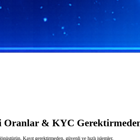
 İyi Oranlar & KYC Gerektirmede
önüştürün. Kayıt gerektirmeden, güvenli ve hızlı işlemler.