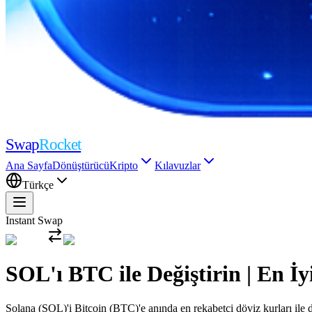
Swap
Rocket
Ana Sayfa
Dönüştürücü
Kripto
Kılavuzlar
Türkçe
Instant Swap
SOL'ı BTC ile Değiştirin | En
Solana (SOL)'i Bitcoin (BTC)'e anında en rekabetçi döviz kurları ile d