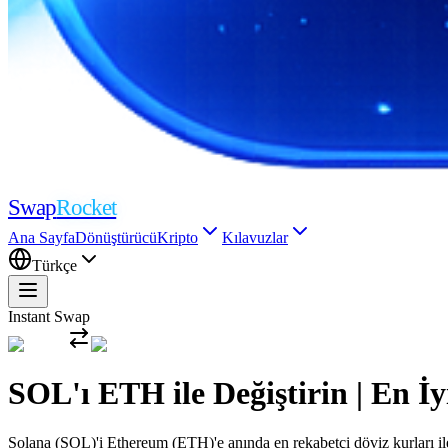
Swap
Rocket
Ana Sayfa
Dönüştürücü
Kripto
Kılavuzlar
Türkçe
Instant Swap
SOL'ı ETH ile Değiştirin | En
Solana (SOL)'i Ethereum (ETH)'e anında en rekabetçi döviz kurları ile