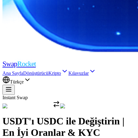
Swap
Rocket
Ana Sayfa
Dönüştürücü
Kripto
Kılavuzlar
Türkçe
Instant Swap
USDT'ı USDC ile Değiştirin |
En İyi Oranlar & KYC