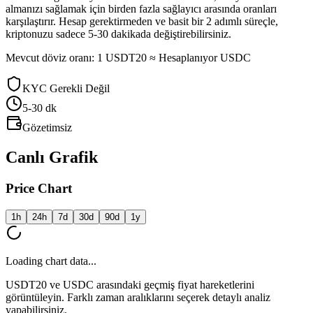
almanızı sağlamak için birden fazla sağlayıcı arasında oranları
karşılaştırır. Hesap gerektirmeden ve basit bir 2 adımlı süreçle,
kriptonuzu sadece 5-30 dakikada değiştirebilirsiniz.
Mevcut döviz oranı: 1 USDT20 ≈ Hesaplanıyor USDC
KYC Gerekli Değil
5-30
dk
Gözetimsiz
Canlı Grafik
Price Chart
1h
24h
7d
30d
90d
1y
Loading chart data...
USDT20 ve USDC arasındaki geçmiş fiyat hareketlerini
görüntüleyin. Farklı zaman aralıklarını seçerek detaylı analiz
yapabilirsiniz.