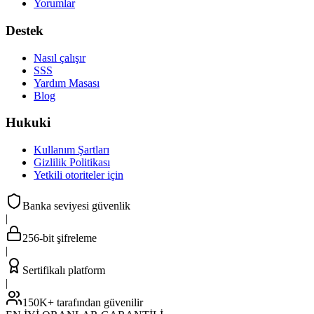
Yorumlar
Destek
Nasıl çalışır
SSS
Yardım Masası
Blog
Hukuki
Kullanım Şartları
Gizlilik Politikası
Yetkili otoriteler için
Banka seviyesi güvenlik
|
256-bit şifreleme
|
Sertifikalı platform
|
150K+ tarafından güvenilir