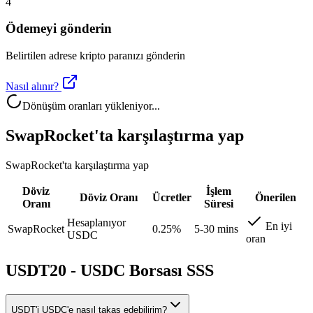
4
Ödemeyi gönderin
Belirtilen adrese kripto paranızı gönderin
Nasıl alınır?
Dönüşüm oranları yükleniyor...
SwapRocket'ta karşılaştırma yap
SwapRocket'ta karşılaştırma yap
Döviz
İşlem
Döviz Oranı
Ücretler
Önerilen
Oranı
Süresi
Hesaplanıyor
En iyi
SwapRocket
0.25%
5-30 mins
USDC
oran
USDT20 - USDC Borsası SSS
USDT'i USDC'e nasıl takas edebilirim?