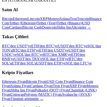
EN İYİ ORANLAR GARANTİLİ
Satın Al
Bitcoin
Ethereum
Litecoin
XRP
Monero
Solana
Tron
Toncoin
Binance
Coin
Tether (Ethereum)
Tether (Tron)
Tether (Binance)
USD
Coin
Cardano
Bitcoin Cash
Dogecoin
Shiba Inu
Altcoinler
→
Takas Çiftleri
BTC'den USDT'ye
ETH'den BTC'ye
USDT'den BTC'ye
SOL'dan
TON'a
BTC'den ETH'ye
ETH'den USDT'ye
USDT'den
USDC'ye
SOL'dan BTC'ye
BTC'den XMR'ye
ETH'den
BNB'ye
USDT'den TRX'e
SOL'dan ETH'ye
BTC'den
SOL'a
ETH'den SOL'a
USDT'den ETH'ye
SOL'dan LTC'ye
Kripto Fiyatları
Ethereum Fiyatı
Bitcoin Fiyatı
USD Coin Fiyatı
Binance Coin
Fiyatı
Solana Fiyatı
Cardano Fiyatı
Tron Fiyatı
XRP Fiyatı
Monero
Fiyatı
Shiba Inu Fiyatı
Polkadot (DOT) Fiyatı
Chainlink (LINK)
Fiyatı
Uniswap
Polygon (MATIC) Fiyatı
Avalanche (AVAX)
Fiyatı
Tümünü görüntüle
→