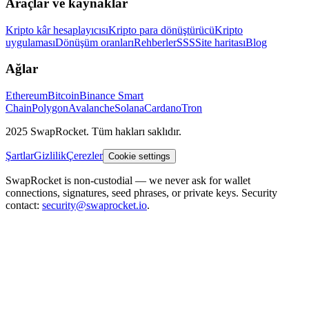
Araçlar ve kaynaklar
Kripto kâr hesaplayıcısı
Kripto para dönüştürücü
Kripto
uygulaması
Dönüşüm oranları
Rehberler
SSS
Site haritası
Blog
Ağlar
Ethereum
Bitcoin
Binance Smart
Chain
Polygon
Avalanche
Solana
Cardano
Tron
2025 SwapRocket. Tüm hakları saklıdır.
Şartlar
Gizlilik
Çerezler
Cookie settings
SwapRocket is non-custodial — we never ask for wallet
connections, signatures, seed phrases, or private keys. Security
contact:
security@swaprocket.io
.