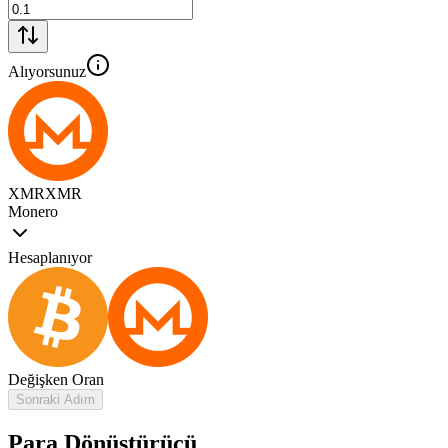
Alıyorsunuz
XMR
XMR
Monero
Hesaplanıyor
Değişken Oran
Sonraki Adım
Para Dönüştürücü