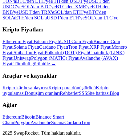
TON'a
BTC'den ETH'ye
ETH'den USDT'ye
USDT'den
USDC'ye
SOL'dan BTC'ye
BTC'den XMR'ye
ETH'den
BNB'ye
USDT'den TRX'e
SOL'dan ETH'ye
BTC'den
SOL'a
ETH'den SOL'a
USDT'den ETH'ye
SOL'dan LTC'ye
Kripto Fiyatları
Ethereum Fiyatı
Bitcoin Fiyatı
USD Coin Fiyatı
Binance Coin
Fiyatı
Solana Fiyatı
Cardano Fiyatı
Tron Fiyatı
XRP Fiyatı
Monero
Fiyatı
Shiba Inu Fiyatı
Polkadot (DOT) Fiyatı
Chainlink (LINK)
Fiyatı
Uniswap
Polygon (MATIC) Fiyatı
Avalanche (AVAX)
Fiyatı
Tümünü görüntüle
→
Araçlar ve kaynaklar
Kripto kâr hesaplayıcısı
Kripto para dönüştürücü
Kripto
uygulaması
Dönüşüm oranları
Rehberler
SSS
Site haritası
Blog
Ağlar
Ethereum
Bitcoin
Binance Smart
Chain
Polygon
Avalanche
Solana
Cardano
Tron
2025 SwapRocket. Tüm hakları saklıdır.