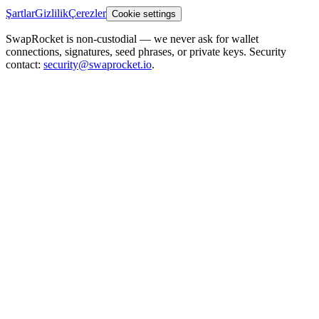
Şartlar
Gizlilik
Çerezler
Cookie settings
SwapRocket is non-custodial — we never ask for wallet
connections, signatures, seed phrases, or private keys. Security
contact:
security@swaprocket.io
.