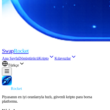
Swap
Rocket
Ana Sayfa
Dönüştürücü
Kripto
Kılavuzlar
Türkçe
Swap
Rocket
Piyasanın en iyi oranlarıyla hızlı, güvenli kripto para borsa
platformu.