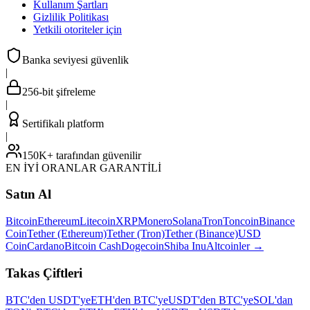
Kullanım Şartları
Gizlilik Politikası
Yetkili otoriteler için
Banka seviyesi güvenlik
|
256-bit şifreleme
|
Sertifikalı platform
|
150K+ tarafından güvenilir
EN İYİ ORANLAR GARANTİLİ
Satın Al
Bitcoin
Ethereum
Litecoin
XRP
Monero
Solana
Tron
Toncoin
Binance
Coin
Tether (Ethereum)
Tether (Tron)
Tether (Binance)
USD
Coin
Cardano
Bitcoin Cash
Dogecoin
Shiba Inu
Altcoinler
→
Takas Çiftleri
BTC'den USDT'ye
ETH'den BTC'ye
USDT'den BTC'ye
SOL'dan