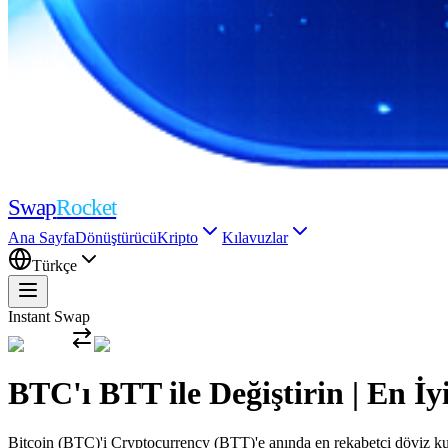
Swap
Rocket
Ana Sayfa
Dönüştürücü
Kripto
Kılavuzlar
Türkçe
Instant Swap
BTC'ı BTT ile Değiştirin | En 
Bitcoin (BTC)'i Cryptocurrency (BTT)'e anında en rekabetçi döviz kurl