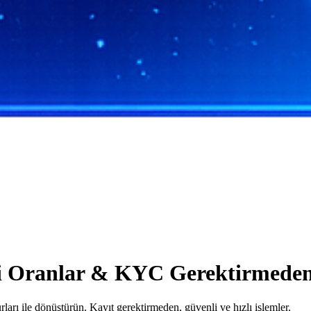
İyi Oranlar & KYC Gerektirmede
arı ile dönüştürün. Kayıt gerektirmeden, güvenli ve hızlı işlemler.