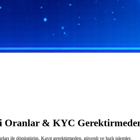
 İyi Oranlar & KYC Gerektirmede
arı ile dönüştürün. Kayıt gerektirmeden, güvenli ve hızlı işlemler.