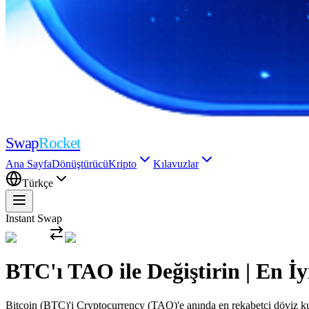
Swap
Rocket
Ana Sayfa
Dönüştürücü
Kripto
Kılavuzlar
Türkçe
Instant Swap
BTC'ı TAO ile Değiştirin | En
Bitcoin (BTC)'i Cryptocurrency (TAO)'e anında en rekabetçi döviz kurl