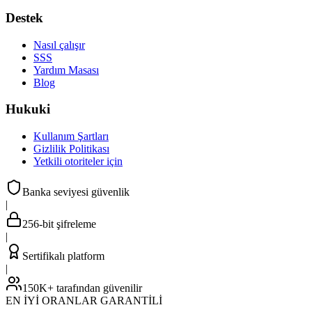
Destek
Nasıl çalışır
SSS
Yardım Masası
Blog
Hukuki
Kullanım Şartları
Gizlilik Politikası
Yetkili otoriteler için
Banka seviyesi güvenlik
|
256-bit şifreleme
|
Sertifikalı platform
|
150K+ tarafından güvenilir
EN İYİ ORANLAR GARANTİLİ