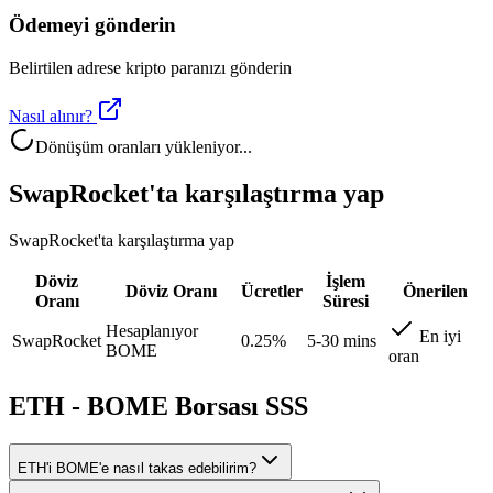
Ödemeyi gönderin
Belirtilen adrese kripto paranızı gönderin
Nasıl alınır?
Dönüşüm oranları yükleniyor...
SwapRocket'ta karşılaştırma yap
SwapRocket'ta karşılaştırma yap
Döviz
İşlem
Döviz Oranı
Ücretler
Önerilen
Oranı
Süresi
Hesaplanıyor
En iyi
SwapRocket
0.25%
5-30 mins
BOME
oran
ETH - BOME Borsası SSS
ETH'i BOME'e nasıl takas edebilirim?