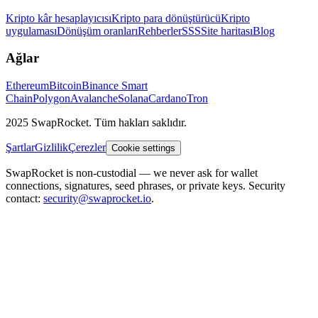
Kripto kâr hesaplayıcısı
Kripto para dönüştürücü
Kripto
uygulaması
Dönüşüm oranları
Rehberler
SSS
Site haritası
Blog
Ağlar
Ethereum
Bitcoin
Binance Smart
Chain
Polygon
Avalanche
Solana
Cardano
Tron
2025 SwapRocket. Tüm hakları saklıdır.
Şartlar
Gizlilik
Çerezler
Cookie settings
SwapRocket is non-custodial — we never ask for wallet
connections, signatures, seed phrases, or private keys. Security
contact:
security@swaprocket.io
.