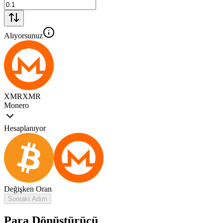
Alıyorsunuz
XMR
XMR
Monero
Hesaplanıyor
Değişken Oran
Sonraki Adım
Para Dönüştürücü