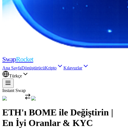
Swap
Rocket
Ana Sayfa
Dönüştürücü
Kripto
Kılavuzlar
Türkçe
Instant Swap
ETH'ı BOME ile Değiştirin |
En İyi Oranlar & KYC