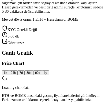
sağlamak için birden fazla sağlayıcı arasında oranları karşılaştırır.
Hesap gerektirmeden ve basit bir 2 adımlı süreçle, kriptonuzu sadece
5-30 dakikada değiştirebilirsiniz.
Mevcut döviz oranı: 1 ETH ≈ Hesaplanıyor BOME
KYC Gerekli Değil
5-30
dk
Gözetimsiz
Canlı Grafik
Price Chart
1h
24h
7d
30d
90d
1y
Loading chart data...
ETH ve BOME arasındaki geçmiş fiyat hareketlerini görüntüleyin.
Farklı zaman aralıklarını seçerek detaylı analiz yapabilirsiniz.