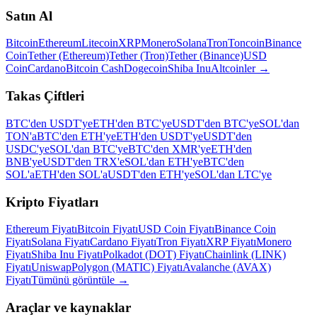
Satın Al
Bitcoin
Ethereum
Litecoin
XRP
Monero
Solana
Tron
Toncoin
Binance
Coin
Tether (Ethereum)
Tether (Tron)
Tether (Binance)
USD
Coin
Cardano
Bitcoin Cash
Dogecoin
Shiba Inu
Altcoinler
→
Takas Çiftleri
BTC'den USDT'ye
ETH'den BTC'ye
USDT'den BTC'ye
SOL'dan
TON'a
BTC'den ETH'ye
ETH'den USDT'ye
USDT'den
USDC'ye
SOL'dan BTC'ye
BTC'den XMR'ye
ETH'den
BNB'ye
USDT'den TRX'e
SOL'dan ETH'ye
BTC'den
SOL'a
ETH'den SOL'a
USDT'den ETH'ye
SOL'dan LTC'ye
Kripto Fiyatları
Ethereum Fiyatı
Bitcoin Fiyatı
USD Coin Fiyatı
Binance Coin
Fiyatı
Solana Fiyatı
Cardano Fiyatı
Tron Fiyatı
XRP Fiyatı
Monero
Fiyatı
Shiba Inu Fiyatı
Polkadot (DOT) Fiyatı
Chainlink (LINK)
Fiyatı
Uniswap
Polygon (MATIC) Fiyatı
Avalanche (AVAX)
Fiyatı
Tümünü görüntüle
→
Araçlar ve kaynaklar