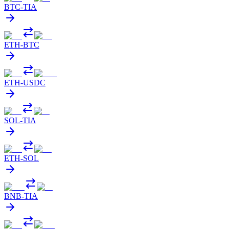
BTC
-
TIA
ETH
-
BTC
ETH
-
USDC
SOL
-
TIA
ETH
-
SOL
BNB
-
TIA