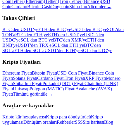
Coin
Tether (Ethereum)
Tether (Tron)
Tether (Binance)
USD
Coin
Cardano
Bitcoin Cash
Dogecoin
Shiba Inu
Altcoinler
→
Takas Çiftleri
BTC'den USDT'ye
ETH'den BTC'ye
USDT'den BTC'ye
SOL'dan
TON'a
BTC'den ETH'ye
ETH'den USDT'ye
USDT'den
USDC'ye
SOL'dan BTC'ye
BTC'den XMR'ye
ETH'den
BNB'ye
USDT'den TRX'e
SOL'dan ETH'ye
BTC'den
SOL'a
ETH'den SOL'a
USDT'den ETH'ye
SOL'dan LTC'ye
Kripto Fiyatları
Ethereum Fiyatı
Bitcoin Fiyatı
USD Coin Fiyatı
Binance Coin
Fiyatı
Solana Fiyatı
Cardano Fiyatı
Tron Fiyatı
XRP Fiyatı
Monero
Fiyatı
Shiba Inu Fiyatı
Polkadot (DOT) Fiyatı
Chainlink (LINK)
Fiyatı
Uniswap
Polygon (MATIC) Fiyatı
Avalanche (AVAX)
Fiyatı
Tümünü görüntüle
→
Araçlar ve kaynaklar
Kripto kâr hesaplayıcısı
Kripto para dönüştürücü
Kripto
uygulaması
Dönüşüm oranları
Rehberler
SSS
Site haritası
Blog