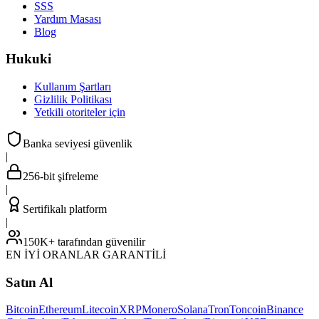
SSS
Yardım Masası
Blog
Hukuki
Kullanım Şartları
Gizlilik Politikası
Yetkili otoriteler için
Banka seviyesi güvenlik
|
256-bit şifreleme
|
Sertifikalı platform
|
150K+ tarafından güvenilir
EN İYİ ORANLAR GARANTİLİ
Satın Al
Bitcoin
Ethereum
Litecoin
XRP
Monero
Solana
Tron
Toncoin
Binance