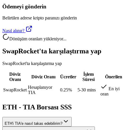
Ödemeyi gönderin
Belirtilen adrese kripto paranızı gönderin
Nasıl alınır?
Dönüşüm oranları yükleniyor...
SwapRocket'ta karşılaştırma yap
SwapRocket'ta karşılaştırma yap
Döviz
İşlem
Döviz Oranı
Ücretler
Önerilen
Oranı
Süresi
Hesaplanıyor
En iyi
SwapRocket
0.25%
5-30 mins
TIA
oran
ETH - TIA Borsası SSS
ETH'i TIA'e nasıl takas edebilirim?