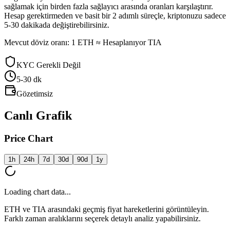
sağlamak için birden fazla sağlayıcı arasında oranları karşılaştırır.
Hesap gerektirmeden ve basit bir 2 adımlı süreçle, kriptonuzu sadece
5-30 dakikada değiştirebilirsiniz.
Mevcut döviz oranı: 1 ETH ≈ Hesaplanıyor TIA
KYC Gerekli Değil
5-30
dk
Gözetimsiz
Canlı Grafik
Price Chart
1h
24h
7d
30d
90d
1y
Loading chart data...
ETH ve TIA arasındaki geçmiş fiyat hareketlerini görüntüleyin.
Farklı zaman aralıklarını seçerek detaylı analiz yapabilirsiniz.