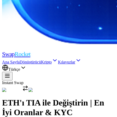
Swap
Rocket
Ana Sayfa
Dönüştürücü
Kripto
Kılavuzlar
Türkçe
Instant Swap
ETH'ı TIA ile Değiştirin | En
İyi Oranlar & KYC