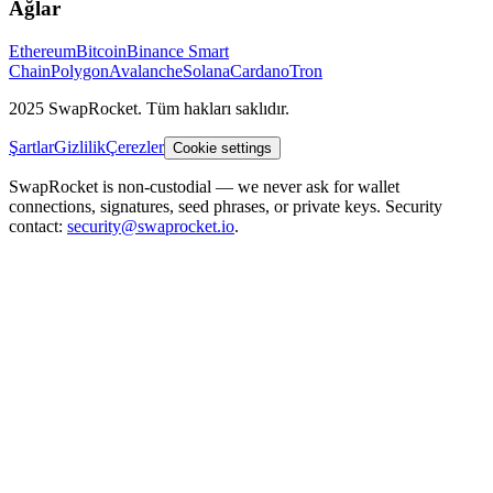
Ağlar
Ethereum
Bitcoin
Binance Smart
Chain
Polygon
Avalanche
Solana
Cardano
Tron
2025 SwapRocket. Tüm hakları saklıdır.
Şartlar
Gizlilik
Çerezler
Cookie settings
SwapRocket is non-custodial — we never ask for wallet
connections, signatures, seed phrases, or private keys. Security
contact:
security@swaprocket.io
.