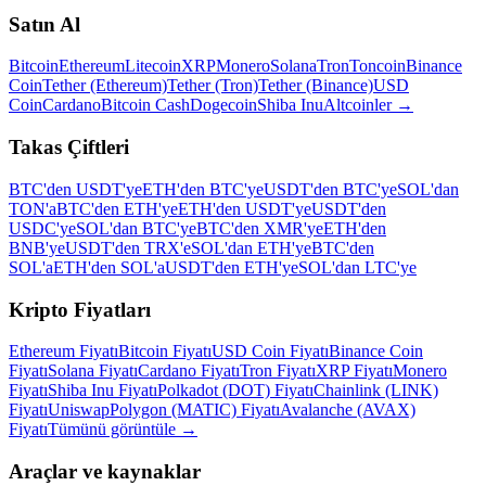
Satın Al
Bitcoin
Ethereum
Litecoin
XRP
Monero
Solana
Tron
Toncoin
Binance
Coin
Tether (Ethereum)
Tether (Tron)
Tether (Binance)
USD
Coin
Cardano
Bitcoin Cash
Dogecoin
Shiba Inu
Altcoinler
→
Takas Çiftleri
BTC'den USDT'ye
ETH'den BTC'ye
USDT'den BTC'ye
SOL'dan
TON'a
BTC'den ETH'ye
ETH'den USDT'ye
USDT'den
USDC'ye
SOL'dan BTC'ye
BTC'den XMR'ye
ETH'den
BNB'ye
USDT'den TRX'e
SOL'dan ETH'ye
BTC'den
SOL'a
ETH'den SOL'a
USDT'den ETH'ye
SOL'dan LTC'ye
Kripto Fiyatları
Ethereum Fiyatı
Bitcoin Fiyatı
USD Coin Fiyatı
Binance Coin
Fiyatı
Solana Fiyatı
Cardano Fiyatı
Tron Fiyatı
XRP Fiyatı
Monero
Fiyatı
Shiba Inu Fiyatı
Polkadot (DOT) Fiyatı
Chainlink (LINK)
Fiyatı
Uniswap
Polygon (MATIC) Fiyatı
Avalanche (AVAX)
Fiyatı
Tümünü görüntüle
→
Araçlar ve kaynaklar