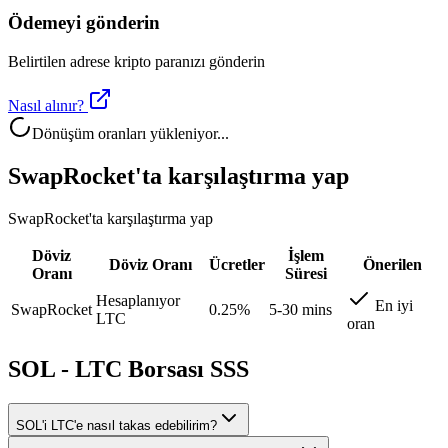
Ödemeyi gönderin
Belirtilen adrese kripto paranızı gönderin
Nasıl alınır?
Dönüşüm oranları yükleniyor...
SwapRocket'ta karşılaştırma yap
SwapRocket'ta karşılaştırma yap
Döviz
İşlem
Döviz Oranı
Ücretler
Önerilen
Oranı
Süresi
Hesaplanıyor
En iyi
SwapRocket
0.25%
5-30 mins
LTC
oran
SOL - LTC Borsası SSS
SOL'i LTC'e nasıl takas edebilirim?