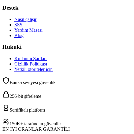
Destek
Nasıl çalışır
SSS
Yardım Masası
Blog
Hukuki
Kullanım Şartları
Gizlilik Politikası
Yetkili otoriteler için
Banka seviyesi güvenlik
|
256-bit şifreleme
|
Sertifikalı platform
|
150K+ tarafından güvenilir
EN İYİ ORANLAR GARANTİLİ