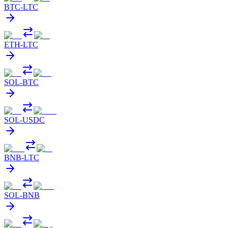
BTC
-
LTC
ETH
-
LTC
SOL
-
BTC
SOL
-
USDC
BNB
-
LTC
SOL
-
BNB