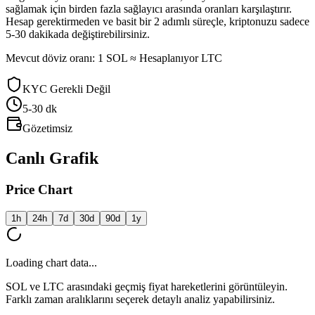
sağlamak için birden fazla sağlayıcı arasında oranları karşılaştırır.
Hesap gerektirmeden ve basit bir 2 adımlı süreçle, kriptonuzu sadece
5-30 dakikada değiştirebilirsiniz.
Mevcut döviz oranı: 1 SOL ≈ Hesaplanıyor LTC
KYC Gerekli Değil
5-30
dk
Gözetimsiz
Canlı Grafik
Price Chart
1h
24h
7d
30d
90d
1y
Loading chart data...
SOL ve LTC arasındaki geçmiş fiyat hareketlerini görüntüleyin.
Farklı zaman aralıklarını seçerek detaylı analiz yapabilirsiniz.