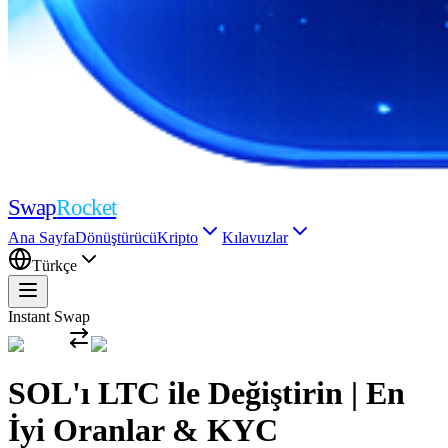
Swap
Rocket
Ana Sayfa
Dönüştürücü
Kripto
Kılavuzlar
Türkçe
Instant Swap
SOL'ı LTC ile Değiştirin | En
İyi Oranlar & KYC