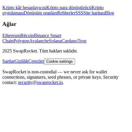
Kripto kâr hesaplayıcısı
Kripto para dönüştürücü
Kripto
uygulaması
Dönüşüm oranları
Rehberler
SSS
Site haritası
Blog
Ağlar
Ethereum
Bitcoin
Binance Smart
Chain
Polygon
Avalanche
Solana
Cardano
Tron
2025 SwapRocket. Tüm hakları saklıdır.
Şartlar
Gizlilik
Çerezler
Cookie settings
SwapRocket is non-custodial — we never ask for wallet
connections, signatures, seed phrases, or private keys. Security
contact:
security@swaprocket.io
.