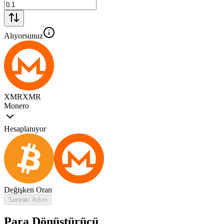
Alıyorsunuz
XMR
XMR
Monero
Hesaplanıyor
Değişken Oran
Sonraki Adım
Para Dönüştürücü