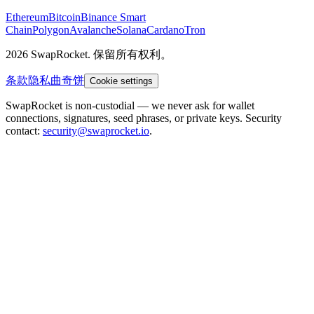
Ethereum
Bitcoin
Binance Smart
Chain
Polygon
Avalanche
Solana
Cardano
Tron
2026 SwapRocket. 保留所有权利。
条款
隐私
曲奇饼
Cookie settings
SwapRocket is non-custodial — we never ask for wallet
connections, signatures, seed phrases, or private keys. Security
contact:
security@swaprocket.io
.