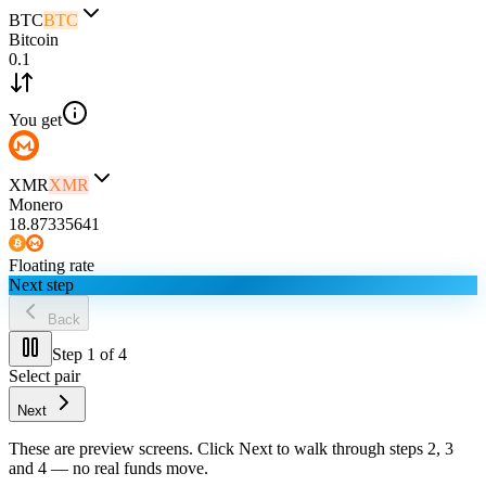
BTC
BTC
Bitcoin
0.1
You get
XMR
XMR
Monero
18.87335641
Floating rate
Next step
Back
Step
1
of 4
Select pair
Next
These are preview screens. Click
Next
to walk through steps 2, 3
and 4 — no real funds move.