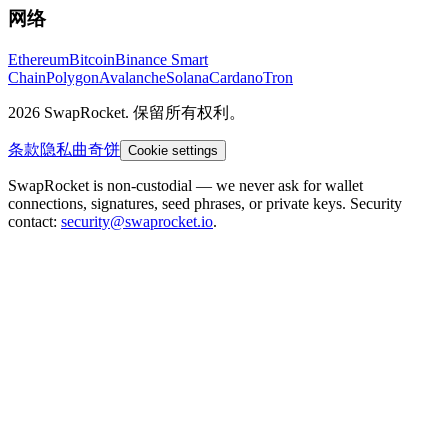
网络
Ethereum
Bitcoin
Binance Smart
Chain
Polygon
Avalanche
Solana
Cardano
Tron
2026 SwapRocket. 保留所有权利。
条款
隐私
曲奇饼
Cookie settings
SwapRocket is non-custodial — we never ask for wallet
connections, signatures, seed phrases, or private keys. Security
contact:
security@swaprocket.io
.