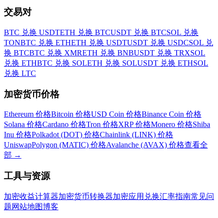
交易对
BTC 兑换 USDT
ETH 兑换 BTC
USDT 兑换 BTC
SOL 兑换
TON
BTC 兑换 ETH
ETH 兑换 USDT
USDT 兑换 USDC
SOL 兑
换 BTC
BTC 兑换 XMR
ETH 兑换 BNB
USDT 兑换 TRX
SOL
兑换 ETH
BTC 兑换 SOL
ETH 兑换 SOL
USDT 兑换 ETH
SOL
兑换 LTC
加密货币价格
Ethereum 价格
Bitcoin 价格
USD Coin 价格
Binance Coin 价格
Solana 价格
Cardano 价格
Tron 价格
XRP 价格
Monero 价格
Shiba
Inu 价格
Polkadot (DOT) 价格
Chainlink (LINK) 价格
Uniswap
Polygon (MATIC) 价格
Avalanche (AVAX) 价格
查看全
部
→
工具与资源
加密收益计算器
加密货币转换器
加密应用
兑换汇率
指南
常见问
题
网站地图
博客