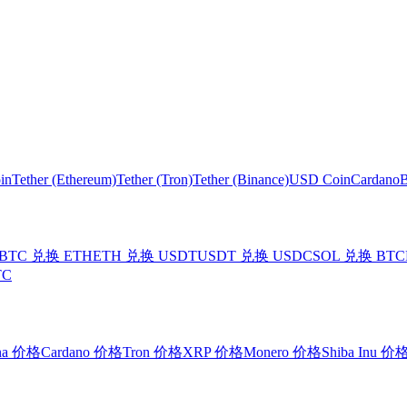
in
Tether (Ethereum)
Tether (Tron)
Tether (Binance)
USD Coin
Cardano
B
BTC 兑换 ETH
ETH 兑换 USDT
USDT 兑换 USDC
SOL 兑换 BTC
TC
ana 价格
Cardano 价格
Tron 价格
XRP 价格
Monero 价格
Shiba Inu 价