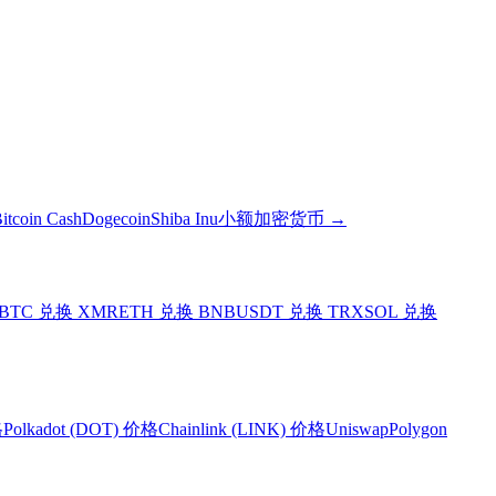
itcoin Cash
Dogecoin
Shiba Inu
小额加密货币
→
BTC 兑换 XMR
ETH 兑换 BNB
USDT 兑换 TRX
SOL 兑换
格
Polkadot (DOT) 价格
Chainlink (LINK) 价格
Uniswap
Polygon