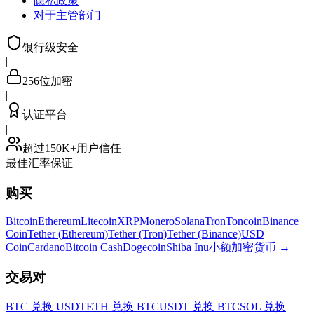
隐私政策
对于主管部门
银行级安全
|
256位加密
|
认证平台
|
超过150K+用户信任
最佳汇率保证
购买
Bitcoin
Ethereum
Litecoin
XRP
Monero
Solana
Tron
Toncoin
Binance
Coin
Tether (Ethereum)
Tether (Tron)
Tether (Binance)
USD
Coin
Cardano
Bitcoin Cash
Dogecoin
Shiba Inu
小额加密货币
→
交易对
BTC 兑换 USDT
ETH 兑换 BTC
USDT 兑换 BTC
SOL 兑换