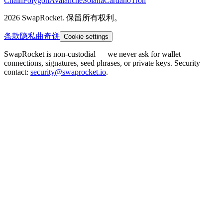
Chain
Polygon
Avalanche
Solana
Cardano
Tron
2026 SwapRocket. 保留所有权利。
条款
隐私
曲奇饼
Cookie settings
SwapRocket is non-custodial — we never ask for wallet
connections, signatures, seed phrases, or private keys. Security
contact:
security@swaprocket.io
.