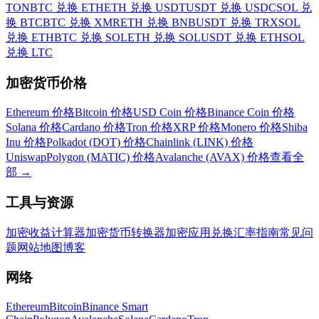
TON
BTC 兑换 ETH
ETH 兑换 USDT
USDT 兑换 USDC
SOL 兑
换 BTC
BTC 兑换 XMR
ETH 兑换 BNB
USDT 兑换 TRX
SOL
兑换 ETH
BTC 兑换 SOL
ETH 兑换 SOL
USDT 兑换 ETH
SOL
兑换 LTC
加密货币价格
Ethereum 价格
Bitcoin 价格
USD Coin 价格
Binance Coin 价格
Solana 价格
Cardano 价格
Tron 价格
XRP 价格
Monero 价格
Shiba
Inu 价格
Polkadot (DOT) 价格
Chainlink (LINK) 价格
Uniswap
Polygon (MATIC) 价格
Avalanche (AVAX) 价格
查看全
部
→
工具与资源
加密收益计算器
加密货币转换器
加密应用
兑换汇率
指南
常见问
题
网站地图
博客
网络
Ethereum
Bitcoin
Binance Smart