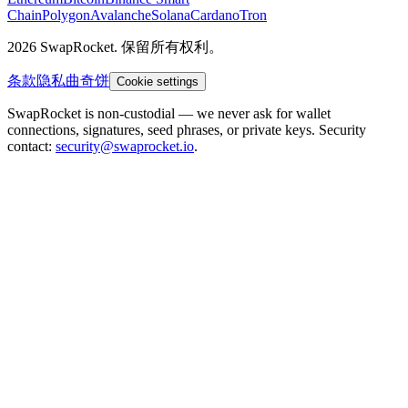
Chain
Polygon
Avalanche
Solana
Cardano
Tron
2026 SwapRocket. 保留所有权利。
条款
隐私
曲奇饼
Cookie settings
SwapRocket is non-custodial — we never ask for wallet
connections, signatures, seed phrases, or private keys. Security
contact:
security@swaprocket.io
.