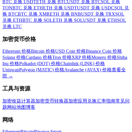
BTC 兑换 USDT
ETH 兑换 BTC
USDT 兑换 BTC
SOL 兑换
TON
BTC 兑换 ETH
ETH 兑换 USDT
USDT 兑换 USDC
SOL 兑
换 BTC
BTC 兑换 XMR
ETH 兑换 BNB
USDT 兑换 TRX
SOL
兑换 ETH
BTC 兑换 SOL
ETH 兑换 SOL
USDT 兑换 ETH
SOL
兑换 LTC
加密货币价格
Ethereum 价格
Bitcoin 价格
USD Coin 价格
Binance Coin 价格
Solana 价格
Cardano 价格
Tron 价格
XRP 价格
Monero 价格
Shiba
Inu 价格
Polkadot (DOT) 价格
Chainlink (LINK) 价格
Uniswap
Polygon (MATIC) 价格
Avalanche (AVAX) 价格
查看全
部
→
工具与资源
加密收益计算器
加密货币转换器
加密应用
兑换汇率
指南
常见问
题
网站地图
博客
网络
Ethereum
Bitcoin
Binance Smart