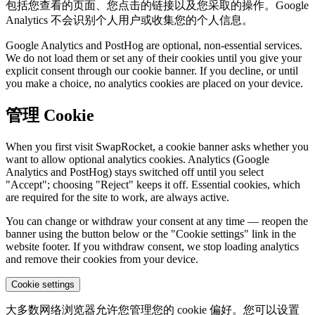
包括您查看的页面、您点击的链接以及您采取的操作。Google
Analytics 不会识别个人用户或收集您的个人信息。
Google Analytics and PostHog are optional, non-essential services.
We do not load them or set any of their cookies until you give your
explicit consent through our cookie banner. If you decline, or until
you make a choice, no analytics cookies are placed on your device.
管理 Cookie
When you first visit SwapRocket, a cookie banner asks whether you
want to allow optional analytics cookies. Analytics (Google
Analytics and PostHog) stays switched off until you select
"Accept"; choosing "Reject" keeps it off. Essential cookies, which
are required for the site to work, are always active.
You can change or withdraw your consent at any time — reopen the
banner using the button below or the "Cookie settings" link in the
website footer. If you withdraw consent, we stop loading analytics
and remove their cookies from your device.
Cookie settings
大多数网络浏览器允许您管理您的 cookie 偏好。您可以设置