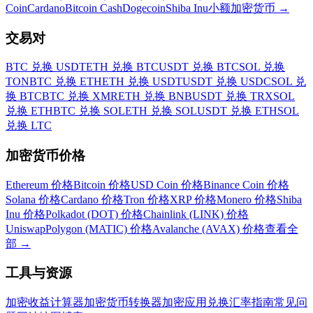
Coin
Cardano
Bitcoin Cash
Dogecoin
Shiba Inu
小额加密货币
→
交易对
BTC 兑换 USDT
ETH 兑换 BTC
USDT 兑换 BTC
SOL 兑换
TON
BTC 兑换 ETH
ETH 兑换 USDT
USDT 兑换 USDC
SOL 兑
换 BTC
BTC 兑换 XMR
ETH 兑换 BNB
USDT 兑换 TRX
SOL
兑换 ETH
BTC 兑换 SOL
ETH 兑换 SOL
USDT 兑换 ETH
SOL
兑换 LTC
加密货币价格
Ethereum 价格
Bitcoin 价格
USD Coin 价格
Binance Coin 价格
Solana 价格
Cardano 价格
Tron 价格
XRP 价格
Monero 价格
Shiba
Inu 价格
Polkadot (DOT) 价格
Chainlink (LINK) 价格
Uniswap
Polygon (MATIC) 价格
Avalanche (AVAX) 价格
查看全
部
→
工具与资源
加密收益计算器
加密货币转换器
加密应用
兑换汇率
指南
常见问