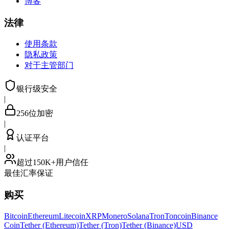
博客
法律
使用条款
隐私政策
对于主管部门
银行级安全
|
256位加密
|
认证平台
|
超过150K+用户信任
最佳汇率保证
购买
Bitcoin
Ethereum
Litecoin
XRP
Monero
Solana
Tron
Toncoin
Binance
Coin
Tether (Ethereum)
Tether (Tron)
Tether (Binance)
USD