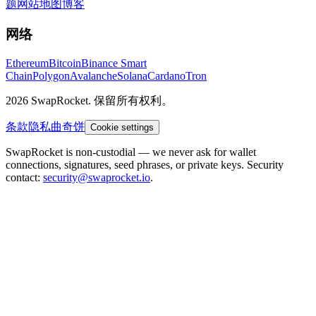
题
网站地图
博客
网络
Ethereum
Bitcoin
Binance Smart
Chain
Polygon
Avalanche
Solana
Cardano
Tron
2026 SwapRocket. 保留所有权利。
条款
隐私
曲奇饼
Cookie settings
SwapRocket is non-custodial — we never ask for wallet
connections, signatures, seed phrases, or private keys. Security
contact:
security@swaprocket.io
.