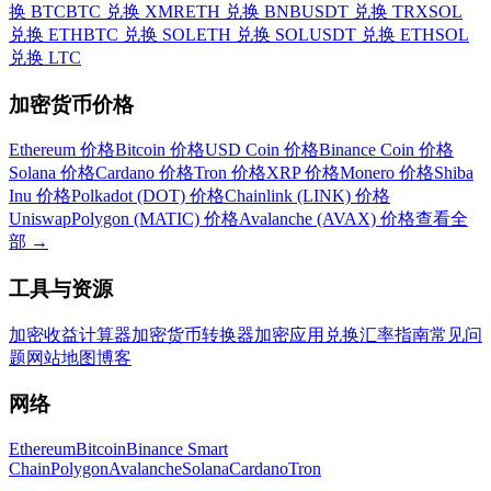
换 BTC
BTC 兑换 XMR
ETH 兑换 BNB
USDT 兑换 TRX
SOL
兑换 ETH
BTC 兑换 SOL
ETH 兑换 SOL
USDT 兑换 ETH
SOL
兑换 LTC
加密货币价格
Ethereum 价格
Bitcoin 价格
USD Coin 价格
Binance Coin 价格
Solana 价格
Cardano 价格
Tron 价格
XRP 价格
Monero 价格
Shiba
Inu 价格
Polkadot (DOT) 价格
Chainlink (LINK) 价格
Uniswap
Polygon (MATIC) 价格
Avalanche (AVAX) 价格
查看全
部
→
工具与资源
加密收益计算器
加密货币转换器
加密应用
兑换汇率
指南
常见问
题
网站地图
博客
网络
Ethereum
Bitcoin
Binance Smart
Chain
Polygon
Avalanche
Solana
Cardano
Tron