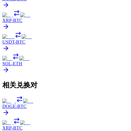
XRP
-
BTC
USDT
-
BTC
SOL
-
ETH
相关兑换对
DOGE
-
BTC
XRP
-
BTC