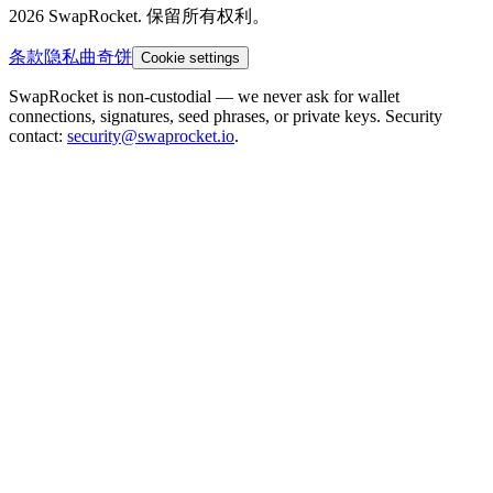
2026 SwapRocket. 保留所有权利。
条款
隐私
曲奇饼
Cookie settings
SwapRocket is non-custodial — we never ask for wallet
connections, signatures, seed phrases, or private keys. Security
contact:
security@swaprocket.io
.