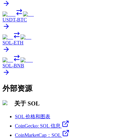
USDT
-
BTC
SOL
-
ETH
SOL
-
BNB
外部资源
关于 SOL
SOL 价格和图表
CoinGecko: SOL 信息
CoinMarketCap：SOL