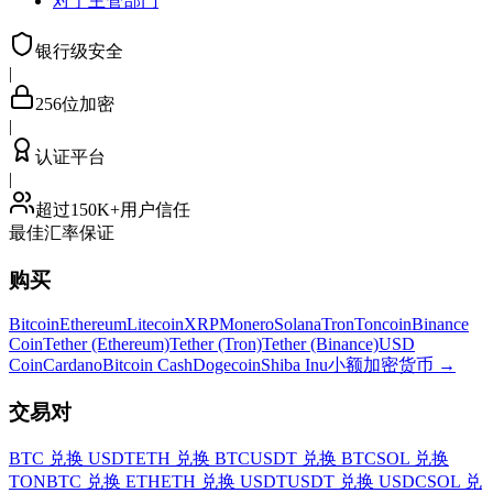
对于主管部门
银行级安全
|
256位加密
|
认证平台
|
超过150K+用户信任
最佳汇率保证
购买
Bitcoin
Ethereum
Litecoin
XRP
Monero
Solana
Tron
Toncoin
Binance
Coin
Tether (Ethereum)
Tether (Tron)
Tether (Binance)
USD
Coin
Cardano
Bitcoin Cash
Dogecoin
Shiba Inu
小额加密货币
→
交易对
BTC 兑换 USDT
ETH 兑换 BTC
USDT 兑换 BTC
SOL 兑换
TON
BTC 兑换 ETH
ETH 兑换 USDT
USDT 兑换 USDC
SOL 兑