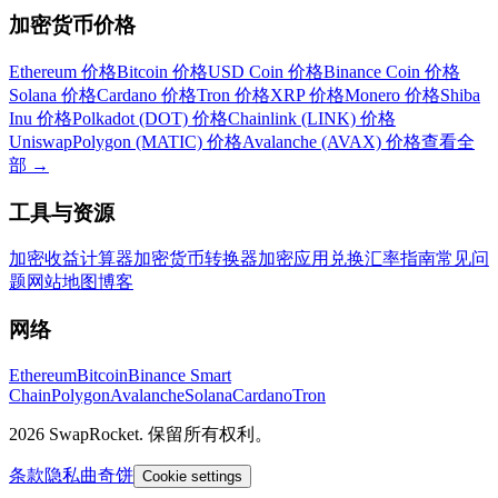
加密货币价格
Ethereum 价格
Bitcoin 价格
USD Coin 价格
Binance Coin 价格
Solana 价格
Cardano 价格
Tron 价格
XRP 价格
Monero 价格
Shiba
Inu 价格
Polkadot (DOT) 价格
Chainlink (LINK) 价格
Uniswap
Polygon (MATIC) 价格
Avalanche (AVAX) 价格
查看全
部
→
工具与资源
加密收益计算器
加密货币转换器
加密应用
兑换汇率
指南
常见问
题
网站地图
博客
网络
Ethereum
Bitcoin
Binance Smart
Chain
Polygon
Avalanche
Solana
Cardano
Tron
2026 SwapRocket. 保留所有权利。
条款
隐私
曲奇饼
Cookie settings