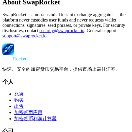
About SwapRocket
SwapRocket is a non-custodial instant exchange aggregator — the
platform never custodies user funds and never requests wallet
connections, signatures, seed phrases, or private keys. For security
disclosures, contact
security@swaprocket.io
. General support:
support@swaprocket.io
.
Swap
Rocket
快速、安全的加密货币交易平台，提供市场上最佳汇率。
个人
兑换
购买
出售
加密货币应用
加密货币利润计算器
公司