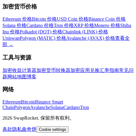
加密货币价格
Ethereum 价格
Bitcoin 价格
USD Coin 价格
Binance Coin 价格
Solana 价格
Cardano 价格
Tron 价格
XRP 价格
Monero 价格
Shiba
Inu 价格
Polkadot (DOT) 价格
Chainlink (LINK) 价格
Uniswap
Polygon (MATIC) 价格
Avalanche (AVAX) 价格
查看全
部
→
工具与资源
加密收益计算器
加密货币转换器
加密应用
兑换汇率
指南
常见问
题
网站地图
博客
网络
Ethereum
Bitcoin
Binance Smart
Chain
Polygon
Avalanche
Solana
Cardano
Tron
2026 SwapRocket. 保留所有权利。
条款
隐私
曲奇饼
Cookie settings