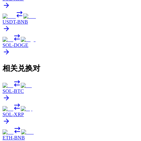
USDT
-
BNB
SOL
-
DOGE
相关兑换对
SOL
-
BTC
SOL
-
XRP
ETH
-
BNB