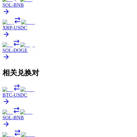
SOL
-
BNB
XRP
-
USDC
SOL
-
DOGE
相关兑换对
BTC
-
USDC
SOL
-
BNB