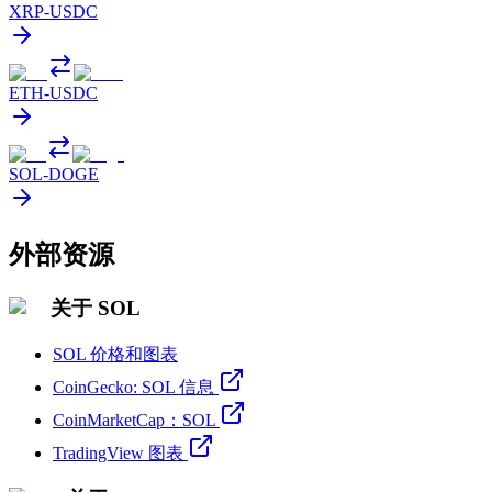
XRP
-
USDC
ETH
-
USDC
SOL
-
DOGE
外部资源
关于 SOL
SOL 价格和图表
CoinGecko: SOL 信息
CoinMarketCap：SOL
TradingView 图表