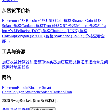
加密货币价格
Ethereum 价格
Bitcoin 价格
USD Coin 价格
Binance Coin 价格
Solana 价格
Cardano 价格
Tron 价格
XRP 价格
Monero 价格
Shiba
Inu 价格
Polkadot (DOT) 价格
Chainlink (LINK) 价格
Uniswap
Polygon (MATIC) 价格
Avalanche (AVAX) 价格
查看全
部
→
工具与资源
加密收益计算器
加密货币转换器
加密应用
兑换汇率
指南
常见问
题
网站地图
博客
网络
Ethereum
Bitcoin
Binance Smart
Chain
Polygon
Avalanche
Solana
Cardano
Tron
2026 SwapRocket. 保留所有权利。
条款
隐私
曲奇饼
Cookie settings