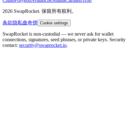
Chain
Polygon
Avalanche
Solana
Cardano
Tron
2026 SwapRocket. 保留所有权利。
条款
隐私
曲奇饼
Cookie settings
SwapRocket is non-custodial — we never ask for wallet
connections, signatures, seed phrases, or private keys. Security
contact:
security@swaprocket.io
.