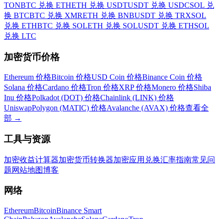
TON
BTC 兑换 ETH
ETH 兑换 USDT
USDT 兑换 USDC
SOL 兑
换 BTC
BTC 兑换 XMR
ETH 兑换 BNB
USDT 兑换 TRX
SOL
兑换 ETH
BTC 兑换 SOL
ETH 兑换 SOL
USDT 兑换 ETH
SOL
兑换 LTC
加密货币价格
Ethereum 价格
Bitcoin 价格
USD Coin 价格
Binance Coin 价格
Solana 价格
Cardano 价格
Tron 价格
XRP 价格
Monero 价格
Shiba
Inu 价格
Polkadot (DOT) 价格
Chainlink (LINK) 价格
Uniswap
Polygon (MATIC) 价格
Avalanche (AVAX) 价格
查看全
部
→
工具与资源
加密收益计算器
加密货币转换器
加密应用
兑换汇率
指南
常见问
题
网站地图
博客
网络
Ethereum
Bitcoin
Binance Smart