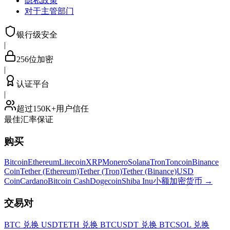
隐私政策
对于主管部门
银行级安全
|
256位加密
|
认证平台
|
超过150K+用户信任
最佳汇率保证
购买
Bitcoin
Ethereum
Litecoin
XRP
Monero
Solana
Tron
Toncoin
Binance
Coin
Tether (Ethereum)
Tether (Tron)
Tether (Binance)
USD
Coin
Cardano
Bitcoin Cash
Dogecoin
Shiba Inu
小额加密货币
→
交易对
BTC 兑换 USDT
ETH 兑换 BTC
USDT 兑换 BTC
SOL 兑换