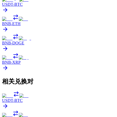
USDT
-
BTC
BNB
-
ETH
BNB
-
DOGE
BNB
-
XRP
相关兑换对
USDT
-
BTC