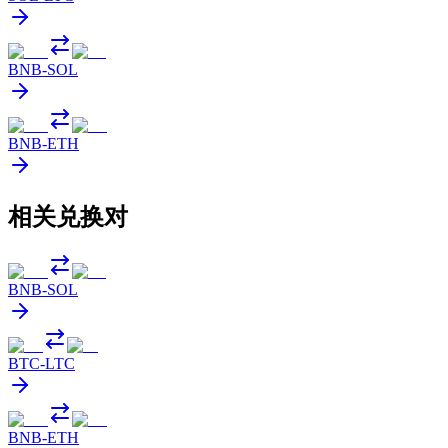
BNB
-
SOL
BNB
-
ETH
相关兑换对
BNB
-
SOL
BTC
-
LTC
BNB
-
ETH