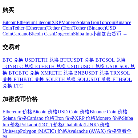
购买
Bitcoin
Ethereum
Litecoin
XRP
Monero
Solana
Tron
Toncoin
Binance
Coin
Tether (Ethereum)
Tether (Tron)
Tether (Binance)
USD
Coin
Cardano
Bitcoin Cash
Dogecoin
Shiba Inu
小额加密货币
→
交易对
BTC 兑换 USDT
ETH 兑换 BTC
USDT 兑换 BTC
SOL 兑换
TON
BTC 兑换 ETH
ETH 兑换 USDT
USDT 兑换 USDC
SOL 兑
换 BTC
BTC 兑换 XMR
ETH 兑换 BNB
USDT 兑换 TRX
SOL
兑换 ETH
BTC 兑换 SOL
ETH 兑换 SOL
USDT 兑换 ETH
SOL
兑换 LTC
加密货币价格
Ethereum 价格
Bitcoin 价格
USD Coin 价格
Binance Coin 价格
Solana 价格
Cardano 价格
Tron 价格
XRP 价格
Monero 价格
Shiba
Inu 价格
Polkadot (DOT) 价格
Chainlink (LINK) 价格
Uniswap
Polygon (MATIC) 价格
Avalanche (AVAX) 价格
查看全
部
→