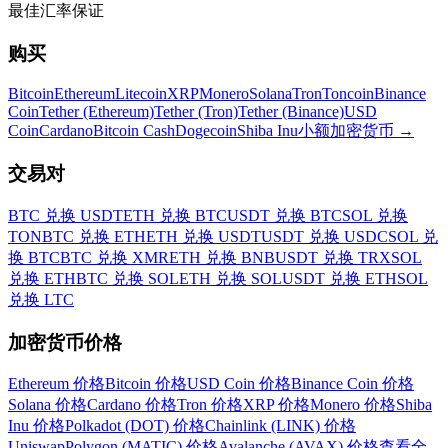
最佳汇率保证
购买
Bitcoin
Ethereum
Litecoin
XRP
Monero
Solana
Tron
Toncoin
Binance
Coin
Tether (Ethereum)
Tether (Tron)
Tether (Binance)
USD
Coin
Cardano
Bitcoin Cash
Dogecoin
Shiba Inu
小额加密货币
→
交易对
BTC 兑换 USDT
ETH 兑换 BTC
USDT 兑换 BTC
SOL 兑换
TON
BTC 兑换 ETH
ETH 兑换 USDT
USDT 兑换 USDC
SOL 兑
换 BTC
BTC 兑换 XMR
ETH 兑换 BNB
USDT 兑换 TRX
SOL
兑换 ETH
BTC 兑换 SOL
ETH 兑换 SOL
USDT 兑换 ETH
SOL
兑换 LTC
加密货币价格
Ethereum 价格
Bitcoin 价格
USD Coin 价格
Binance Coin 价格
Solana 价格
Cardano 价格
Tron 价格
XRP 价格
Monero 价格
Shiba
Inu 价格
Polkadot (DOT) 价格
Chainlink (LINK) 价格
Uniswap
Polygon (MATIC) 价格
Avalanche (AVAX) 价格
查看全