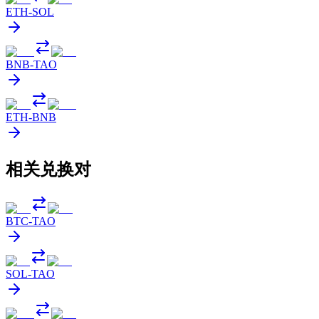
ETH
-
SOL
BNB
-
TAO
ETH
-
BNB
相关兑换对
BTC
-
TAO
SOL
-
TAO