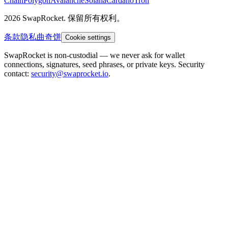
Chain
Polygon
Avalanche
Solana
Cardano
Tron
2026 SwapRocket. 保留所有权利。
条款
隐私
曲奇饼
Cookie settings
SwapRocket is non-custodial — we never ask for wallet
connections, signatures, seed phrases, or private keys. Security
contact:
security@swaprocket.io
.