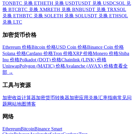
TON
BTC 兑换 ETH
ETH 兑换 USDT
USDT 兑换 USDC
SOL 兑
换 BTC
BTC 兑换 XMR
ETH 兑换 BNB
USDT 兑换 TRX
SOL
兑换 ETH
BTC 兑换 SOL
ETH 兑换 SOL
USDT 兑换 ETH
SOL
兑换 LTC
加密货币价格
Ethereum 价格
Bitcoin 价格
USD Coin 价格
Binance Coin 价格
Solana 价格
Cardano 价格
Tron 价格
XRP 价格
Monero 价格
Shiba
Inu 价格
Polkadot (DOT) 价格
Chainlink (LINK) 价格
Uniswap
Polygon (MATIC) 价格
Avalanche (AVAX) 价格
查看全
部
→
工具与资源
加密收益计算器
加密货币转换器
加密应用
兑换汇率
指南
常见问
题
网站地图
博客
网络
Ethereum
Bitcoin
Binance Smart