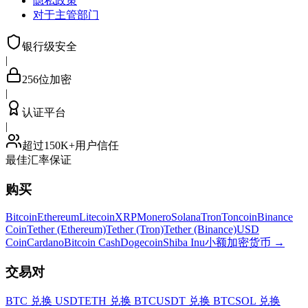
隐私政策
对于主管部门
银行级安全
|
256位加密
|
认证平台
|
超过150K+用户信任
最佳汇率保证
购买
Bitcoin
Ethereum
Litecoin
XRP
Monero
Solana
Tron
Toncoin
Binance
Coin
Tether (Ethereum)
Tether (Tron)
Tether (Binance)
USD
Coin
Cardano
Bitcoin Cash
Dogecoin
Shiba Inu
小额加密货币
→
交易对
BTC 兑换 USDT
ETH 兑换 BTC
USDT 兑换 BTC
SOL 兑换