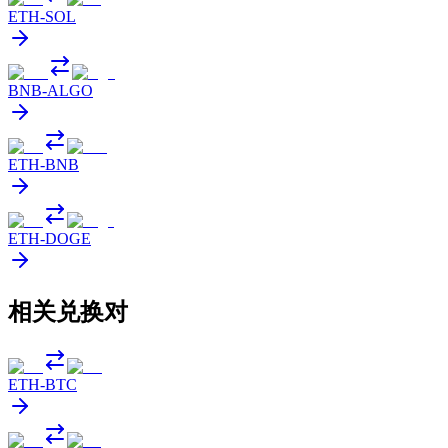
ETH
-
SOL
BNB
-
ALGO
ETH
-
BNB
ETH
-
DOGE
相关兑换对
ETH
-
BTC