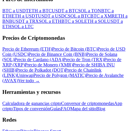
BTC a USDT
ETH a BTC
USDT a BTC
SOL a TON
BTC a
ETH
ETH a USDT
USDT a USDC
SOL a BTC
BTC a XMR
ETH a
BNB
USDT a TRX
SOL a ETH
BTC a SOL
ETH a SOL
USDT a
ETH
SOL a LTC
Precios de Criptomonedas
Precio de Ethereum (ETH)
Precio de Bitcoin (BTC)
Precio de USD
Coin (USDC)
Precio de Binance Coin (BNB)
Precio de Solana
(SOL)
Precio de Cardano (ADA)
Precio de Tron (TRX)
Precio de
XRP (XRP)
Precio de Monero (XMR)
Precio de SHIBA INU
(SHIB)
Precio de Polkadot (DOT)
Precio de Chainlink
(LINK)
Uniswap
Precio de Polygon (MATIC)
Precio de Avalanche
(AVAX)
Ver todo
→
Herramientas y recursos
Calculadora de ganancias cripto
Conversor de criptomonedas
App
cripto
Tipos de conversión
Guías
FAQ
Mapa del sitio
Blog
Redes