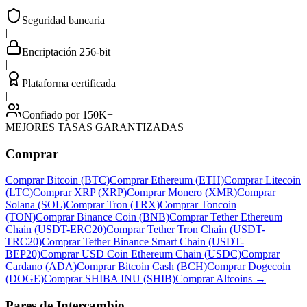
Seguridad bancaria
|
Encriptación 256-bit
|
Plataforma certificada
|
Confiado por 150K+
MEJORES TASAS GARANTIZADAS
Comprar
Comprar Bitcoin (BTC)
Comprar Ethereum (ETH)
Comprar Litecoin
(LTC)
Comprar XRP (XRP)
Comprar Monero (XMR)
Comprar
Solana (SOL)
Comprar Tron (TRX)
Comprar Toncoin
(TON)
Comprar Binance Coin (BNB)
Comprar Tether Ethereum
Chain (USDT-ERC20)
Comprar Tether Tron Chain (USDT-
TRC20)
Comprar Tether Binance Smart Chain (USDT-
BEP20)
Comprar USD Coin Ethereum Chain (USDC)
Comprar
Cardano (ADA)
Comprar Bitcoin Cash (BCH)
Comprar Dogecoin
(DOGE)
Comprar SHIBA INU (SHIB)
Comprar Altcoins
→
Pares de Intercambio