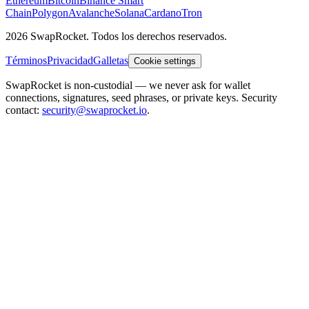
Ethereum
Bitcoin
Binance Smart
Chain
Polygon
Avalanche
Solana
Cardano
Tron
2026 SwapRocket. Todos los derechos reservados.
Términos
Privacidad
Galletas
Cookie settings
SwapRocket is non-custodial — we never ask for wallet
connections, signatures, seed phrases, or private keys. Security
contact:
security@swaprocket.io
.