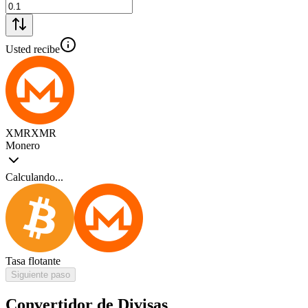
Usted recibe
XMR
XMR
Monero
Calculando...
Tasa flotante
Siguiente paso
Convertidor de Divisas