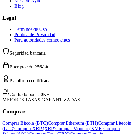
Mesa de Ayuda
Blog
Legal
Términos de Uso
Política de Privacidad
Para autoridades competentes
Seguridad bancaria
|
Encriptación 256-bit
|
Plataforma certificada
|
Confiado por 150K+
MEJORES TASAS GARANTIZADAS
Comprar
Comprar Bitcoin (BTC)
Comprar Ethereum (ETH)
Comprar Litecoin
(LTC)
Comprar XRP (XRP)
Comprar Monero (XMR)
Comprar
Solana (SOL)
Comprar Tron (TRX)
Comprar Toncoin