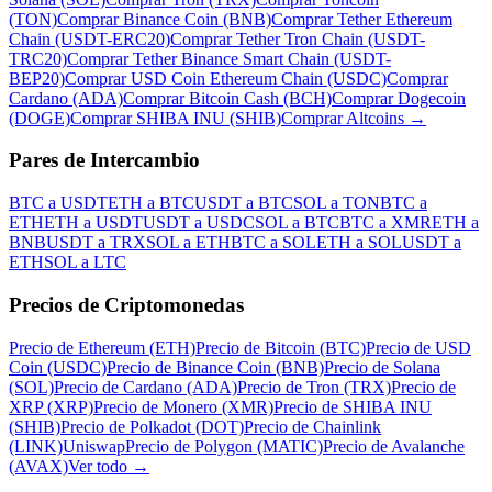
(TON)
Comprar Binance Coin (BNB)
Comprar Tether Ethereum
Chain (USDT-ERC20)
Comprar Tether Tron Chain (USDT-
TRC20)
Comprar Tether Binance Smart Chain (USDT-
BEP20)
Comprar USD Coin Ethereum Chain (USDC)
Comprar
Cardano (ADA)
Comprar Bitcoin Cash (BCH)
Comprar Dogecoin
(DOGE)
Comprar SHIBA INU (SHIB)
Comprar Altcoins
→
Pares de Intercambio
BTC a USDT
ETH a BTC
USDT a BTC
SOL a TON
BTC a
ETH
ETH a USDT
USDT a USDC
SOL a BTC
BTC a XMR
ETH a
BNB
USDT a TRX
SOL a ETH
BTC a SOL
ETH a SOL
USDT a
ETH
SOL a LTC
Precios de Criptomonedas
Precio de Ethereum (ETH)
Precio de Bitcoin (BTC)
Precio de USD
Coin (USDC)
Precio de Binance Coin (BNB)
Precio de Solana
(SOL)
Precio de Cardano (ADA)
Precio de Tron (TRX)
Precio de
XRP (XRP)
Precio de Monero (XMR)
Precio de SHIBA INU
(SHIB)
Precio de Polkadot (DOT)
Precio de Chainlink
(LINK)
Uniswap
Precio de Polygon (MATIC)
Precio de Avalanche
(AVAX)
Ver todo
→