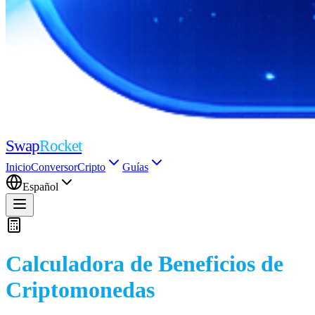
Swap
Rocket
Inicio
Conversor
Cripto
Guías
Español
Calculadora de Beneficios de
Criptomonedas