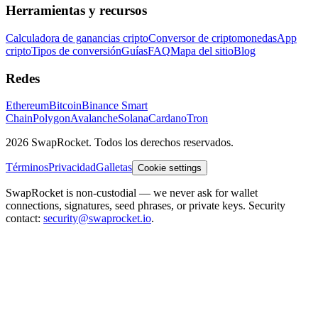
Herramientas y recursos
Calculadora de ganancias cripto
Conversor de criptomonedas
App
cripto
Tipos de conversión
Guías
FAQ
Mapa del sitio
Blog
Redes
Ethereum
Bitcoin
Binance Smart
Chain
Polygon
Avalanche
Solana
Cardano
Tron
2026 SwapRocket. Todos los derechos reservados.
Términos
Privacidad
Galletas
Cookie settings
SwapRocket is non-custodial — we never ask for wallet
connections, signatures, seed phrases, or private keys. Security
contact:
security@swaprocket.io
.