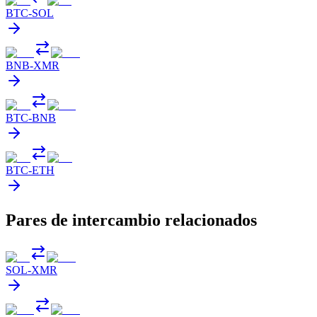
BTC
-
SOL
BNB
-
XMR
BTC
-
BNB
BTC
-
ETH
Pares de intercambio relacionados
SOL
-
XMR