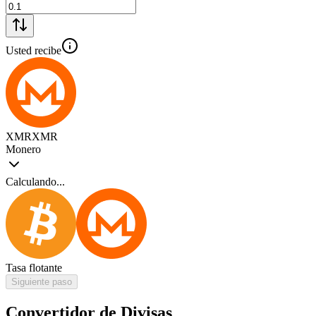
Usted recibe
XMR
XMR
Monero
Calculando...
Tasa flotante
Siguiente paso
Convertidor de Divisas