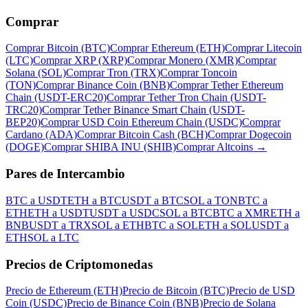
Comprar
Comprar Bitcoin (BTC)
Comprar Ethereum (ETH)
Comprar Litecoin
(LTC)
Comprar XRP (XRP)
Comprar Monero (XMR)
Comprar
Solana (SOL)
Comprar Tron (TRX)
Comprar Toncoin
(TON)
Comprar Binance Coin (BNB)
Comprar Tether Ethereum
Chain (USDT-ERC20)
Comprar Tether Tron Chain (USDT-
TRC20)
Comprar Tether Binance Smart Chain (USDT-
BEP20)
Comprar USD Coin Ethereum Chain (USDC)
Comprar
Cardano (ADA)
Comprar Bitcoin Cash (BCH)
Comprar Dogecoin
(DOGE)
Comprar SHIBA INU (SHIB)
Comprar Altcoins
→
Pares de Intercambio
BTC a USDT
ETH a BTC
USDT a BTC
SOL a TON
BTC a
ETH
ETH a USDT
USDT a USDC
SOL a BTC
BTC a XMR
ETH a
BNB
USDT a TRX
SOL a ETH
BTC a SOL
ETH a SOL
USDT a
ETH
SOL a LTC
Precios de Criptomonedas
Precio de Ethereum (ETH)
Precio de Bitcoin (BTC)
Precio de USD
Coin (USDC)
Precio de Binance Coin (BNB)
Precio de Solana