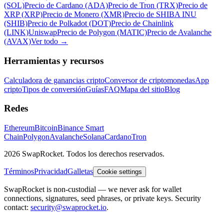
(SOL)
Precio de Cardano (ADA)
Precio de Tron (TRX)
Precio de
XRP (XRP)
Precio de Monero (XMR)
Precio de SHIBA INU
(SHIB)
Precio de Polkadot (DOT)
Precio de Chainlink
(LINK)
Uniswap
Precio de Polygon (MATIC)
Precio de Avalanche
(AVAX)
Ver todo
→
Herramientas y recursos
Calculadora de ganancias cripto
Conversor de criptomonedas
App
cripto
Tipos de conversión
Guías
FAQ
Mapa del sitio
Blog
Redes
Ethereum
Bitcoin
Binance Smart
Chain
Polygon
Avalanche
Solana
Cardano
Tron
2026 SwapRocket. Todos los derechos reservados.
Términos
Privacidad
Galletas
Cookie settings
SwapRocket is non-custodial — we never ask for wallet
connections, signatures, seed phrases, or private keys. Security
contact:
security@swaprocket.io
.