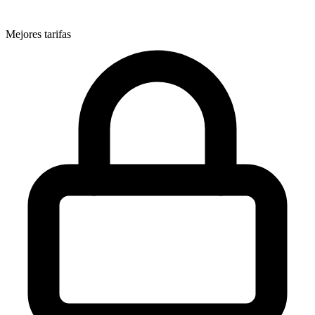
Mejores tarifas