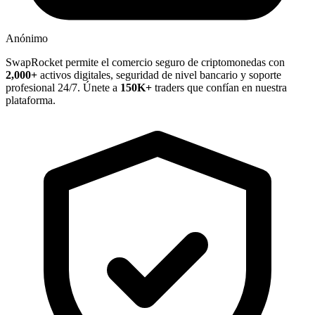
Anónimo
SwapRocket permite el comercio seguro de criptomonedas con
2,000+
activos digitales, seguridad de nivel bancario y soporte
profesional 24/7. Únete a
150K+
traders que confían en nuestra
plataforma.