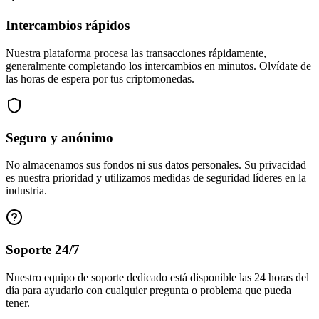
Intercambios rápidos
Nuestra plataforma procesa las transacciones rápidamente,
generalmente completando los intercambios en minutos. Olvídate de
las horas de espera por tus criptomonedas.
Seguro y anónimo
No almacenamos sus fondos ni sus datos personales. Su privacidad
es nuestra prioridad y utilizamos medidas de seguridad líderes en la
industria.
Soporte 24/7
Nuestro equipo de soporte dedicado está disponible las 24 horas del
día para ayudarlo con cualquier pregunta o problema que pueda
tener.