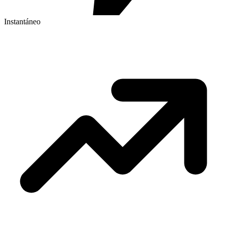
Instantáneo