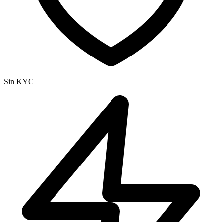
Sin KYC