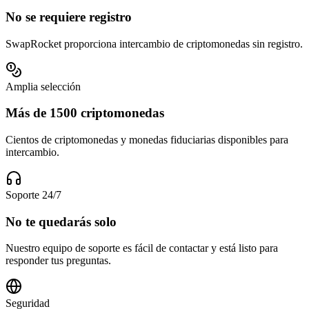
No se requiere registro
SwapRocket proporciona intercambio de criptomonedas sin registro.
Amplia selección
Más de 1500 criptomonedas
Cientos de criptomonedas y monedas fiduciarias disponibles para
intercambio.
Soporte 24/7
No te quedarás solo
Nuestro equipo de soporte es fácil de contactar y está listo para
responder tus preguntas.
Seguridad