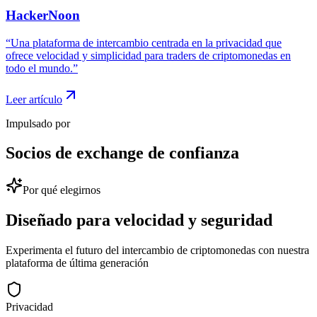
HackerNoon
“
Una plataforma de intercambio centrada en la privacidad que
ofrece velocidad y simplicidad para traders de criptomonedas en
todo el mundo.
”
Leer artículo
Impulsado por
Socios de exchange
de confianza
Por qué elegirnos
Diseñado para
velocidad y seguridad
Experimenta el futuro del intercambio de criptomonedas con nuestra
plataforma de última generación
Privacidad