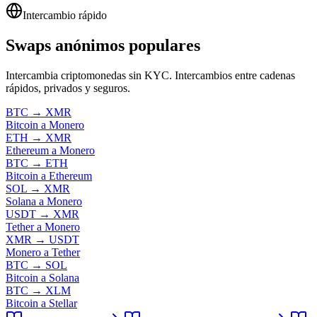
Intercambio rápido
Swaps
anónimos populares
Intercambia criptomonedas sin KYC. Intercambios entre cadenas
rápidos, privados y seguros.
BTC
→
XMR
Bitcoin a Monero
ETH
→
XMR
Ethereum a Monero
BTC
→
ETH
Bitcoin a Ethereum
SOL
→
XMR
Solana a Monero
USDT
→
XMR
Tether a Monero
XMR
→
USDT
Monero a Tether
BTC
→
SOL
Bitcoin a Solana
BTC
→
XLM
Bitcoin a Stellar