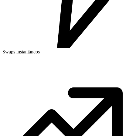
Swaps instantáneos