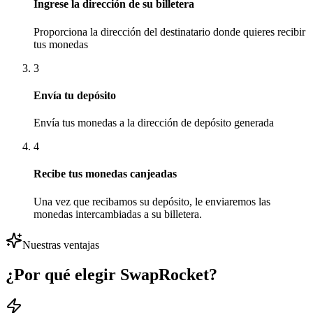
Ingrese la dirección de su billetera
Proporciona la dirección del destinatario donde quieres recibir
tus monedas
3
Envía tu depósito
Envía tus monedas a la dirección de depósito generada
4
Recibe tus monedas canjeadas
Una vez que recibamos su depósito, le enviaremos las
monedas intercambiadas a su billetera.
Nuestras ventajas
¿Por qué elegir
SwapRocket?