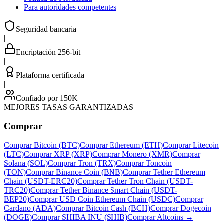
Para autoridades competentes
Seguridad bancaria
|
Encriptación 256-bit
|
Plataforma certificada
|
Confiado por 150K+
MEJORES TASAS GARANTIZADAS
Comprar
Comprar Bitcoin (BTC)
Comprar Ethereum (ETH)
Comprar Litecoin
(LTC)
Comprar XRP (XRP)
Comprar Monero (XMR)
Comprar
Solana (SOL)
Comprar Tron (TRX)
Comprar Toncoin
(TON)
Comprar Binance Coin (BNB)
Comprar Tether Ethereum
Chain (USDT-ERC20)
Comprar Tether Tron Chain (USDT-
TRC20)
Comprar Tether Binance Smart Chain (USDT-
BEP20)
Comprar USD Coin Ethereum Chain (USDC)
Comprar
Cardano (ADA)
Comprar Bitcoin Cash (BCH)
Comprar Dogecoin
(DOGE)
Comprar SHIBA INU (SHIB)
Comprar Altcoins
→