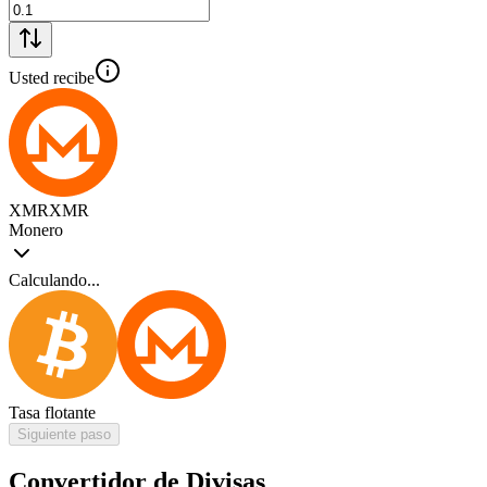
Usted recibe
XMR
XMR
Monero
Calculando...
Tasa flotante
Siguiente paso
Convertidor de Divisas