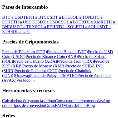
Pares de Intercambio
BTC a USDT
ETH a BTC
USDT a BTC
SOL a TON
BTC a
ETH
ETH a USDT
USDT a USDC
SOL a BTC
BTC a XMR
ETH a
BNB
USDT a TRX
SOL a ETH
BTC a SOL
ETH a SOL
USDT a
ETH
SOL a LTC
Precios de Criptomonedas
Precio de Ethereum (ETH)
Precio de Bitcoin (BTC)
Precio de USD
Coin (USDC)
Precio de Binance Coin (BNB)
Precio de Solana
(SOL)
Precio de Cardano (ADA)
Precio de Tron (TRX)
Precio de
XRP (XRP)
Precio de Monero (XMR)
Precio de SHIBA INU
(SHIB)
Precio de Polkadot (DOT)
Precio de Chainlink
(LINK)
Uniswap
Precio de Polygon (MATIC)
Precio de Avalanche
(AVAX)
Ver todo
→
Herramientas y recursos
Calculadora de ganancias cripto
Conversor de criptomonedas
App
cripto
Tipos de conversión
Guías
FAQ
Mapa del sitio
Blog
Redes