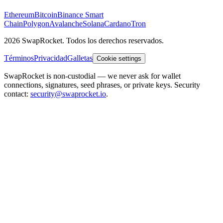
Ethereum
Bitcoin
Binance Smart
Chain
Polygon
Avalanche
Solana
Cardano
Tron
2026 SwapRocket. Todos los derechos reservados.
Términos
Privacidad
Galletas
Cookie settings
SwapRocket is non-custodial — we never ask for wallet
connections, signatures, seed phrases, or private keys. Security
contact:
security@swaprocket.io
.