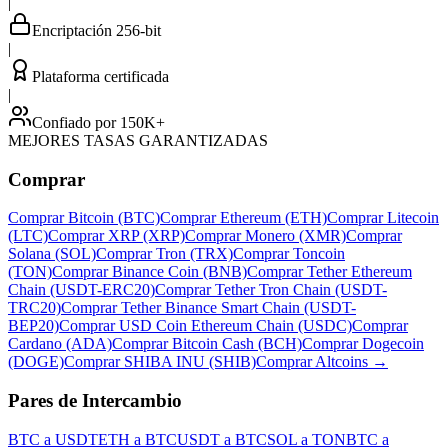
|
Encriptación 256-bit
|
Plataforma certificada
|
Confiado por 150K+
MEJORES TASAS GARANTIZADAS
Comprar
Comprar Bitcoin (BTC)
Comprar Ethereum (ETH)
Comprar Litecoin
(LTC)
Comprar XRP (XRP)
Comprar Monero (XMR)
Comprar
Solana (SOL)
Comprar Tron (TRX)
Comprar Toncoin
(TON)
Comprar Binance Coin (BNB)
Comprar Tether Ethereum
Chain (USDT-ERC20)
Comprar Tether Tron Chain (USDT-
TRC20)
Comprar Tether Binance Smart Chain (USDT-
BEP20)
Comprar USD Coin Ethereum Chain (USDC)
Comprar
Cardano (ADA)
Comprar Bitcoin Cash (BCH)
Comprar Dogecoin
(DOGE)
Comprar SHIBA INU (SHIB)
Comprar Altcoins
→
Pares de Intercambio
BTC a USDT
ETH a BTC
USDT a BTC
SOL a TON
BTC a