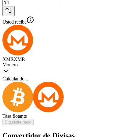
Usted recibe
XMR
XMR
Monero
Calculando...
Tasa flotante
Siguiente paso
Convertidor de Divisas