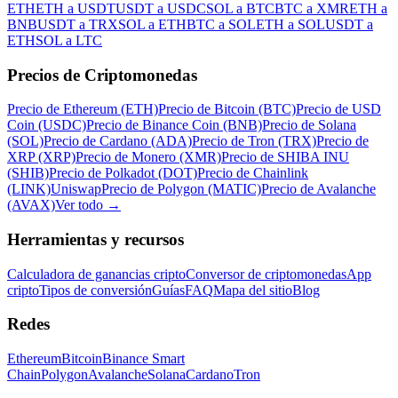
ETH
ETH a USDT
USDT a USDC
SOL a BTC
BTC a XMR
ETH a
BNB
USDT a TRX
SOL a ETH
BTC a SOL
ETH a SOL
USDT a
ETH
SOL a LTC
Precios de Criptomonedas
Precio de Ethereum (ETH)
Precio de Bitcoin (BTC)
Precio de USD
Coin (USDC)
Precio de Binance Coin (BNB)
Precio de Solana
(SOL)
Precio de Cardano (ADA)
Precio de Tron (TRX)
Precio de
XRP (XRP)
Precio de Monero (XMR)
Precio de SHIBA INU
(SHIB)
Precio de Polkadot (DOT)
Precio de Chainlink
(LINK)
Uniswap
Precio de Polygon (MATIC)
Precio de Avalanche
(AVAX)
Ver todo
→
Herramientas y recursos
Calculadora de ganancias cripto
Conversor de criptomonedas
App
cripto
Tipos de conversión
Guías
FAQ
Mapa del sitio
Blog
Redes
Ethereum
Bitcoin
Binance Smart
Chain
Polygon
Avalanche
Solana
Cardano
Tron