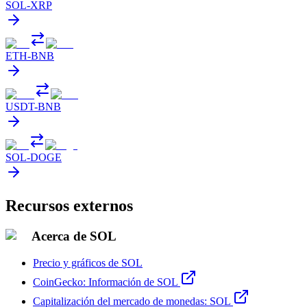
SOL
-
XRP
ETH
-
BNB
USDT
-
BNB
SOL
-
DOGE
Recursos externos
Acerca de SOL
Precio y gráficos de SOL
CoinGecko: Información de SOL
Capitalización del mercado de monedas: SOL