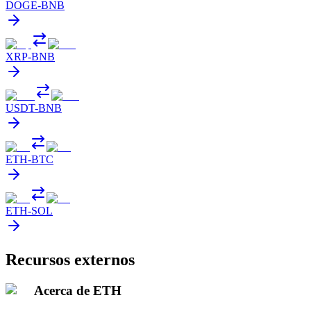
DOGE
-
BNB
XRP
-
BNB
USDT
-
BNB
ETH
-
BTC
ETH
-
SOL
Recursos externos
Acerca de ETH