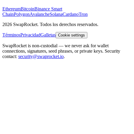
Ethereum
Bitcoin
Binance Smart
Chain
Polygon
Avalanche
Solana
Cardano
Tron
2026 SwapRocket. Todos los derechos reservados.
Términos
Privacidad
Galletas
Cookie settings
SwapRocket is non-custodial — we never ask for wallet
connections, signatures, seed phrases, or private keys. Security
contact:
security@swaprocket.io
.