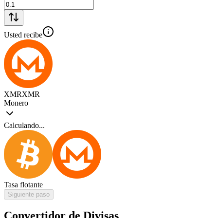
Usted recibe
XMR
XMR
Monero
Calculando...
Tasa flotante
Siguiente paso
Convertidor de Divisas