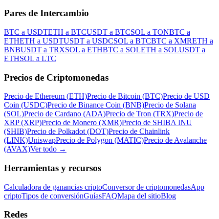
Pares de Intercambio
BTC a USDT
ETH a BTC
USDT a BTC
SOL a TON
BTC a
ETH
ETH a USDT
USDT a USDC
SOL a BTC
BTC a XMR
ETH a
BNB
USDT a TRX
SOL a ETH
BTC a SOL
ETH a SOL
USDT a
ETH
SOL a LTC
Precios de Criptomonedas
Precio de Ethereum (ETH)
Precio de Bitcoin (BTC)
Precio de USD
Coin (USDC)
Precio de Binance Coin (BNB)
Precio de Solana
(SOL)
Precio de Cardano (ADA)
Precio de Tron (TRX)
Precio de
XRP (XRP)
Precio de Monero (XMR)
Precio de SHIBA INU
(SHIB)
Precio de Polkadot (DOT)
Precio de Chainlink
(LINK)
Uniswap
Precio de Polygon (MATIC)
Precio de Avalanche
(AVAX)
Ver todo
→
Herramientas y recursos
Calculadora de ganancias cripto
Conversor de criptomonedas
App
cripto
Tipos de conversión
Guías
FAQ
Mapa del sitio
Blog
Redes