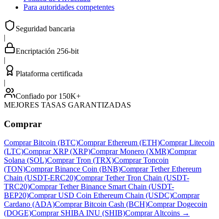
Para autoridades competentes
Seguridad bancaria
|
Encriptación 256-bit
|
Plataforma certificada
|
Confiado por 150K+
MEJORES TASAS GARANTIZADAS
Comprar
Comprar Bitcoin (BTC)
Comprar Ethereum (ETH)
Comprar Litecoin
(LTC)
Comprar XRP (XRP)
Comprar Monero (XMR)
Comprar
Solana (SOL)
Comprar Tron (TRX)
Comprar Toncoin
(TON)
Comprar Binance Coin (BNB)
Comprar Tether Ethereum
Chain (USDT-ERC20)
Comprar Tether Tron Chain (USDT-
TRC20)
Comprar Tether Binance Smart Chain (USDT-
BEP20)
Comprar USD Coin Ethereum Chain (USDC)
Comprar
Cardano (ADA)
Comprar Bitcoin Cash (BCH)
Comprar Dogecoin
(DOGE)
Comprar SHIBA INU (SHIB)
Comprar Altcoins
→