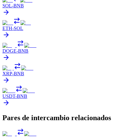
SOL
-
BNB
ETH
-
SOL
DOGE
-
BNB
XRP
-
BNB
USDT
-
BNB
Pares de intercambio relacionados