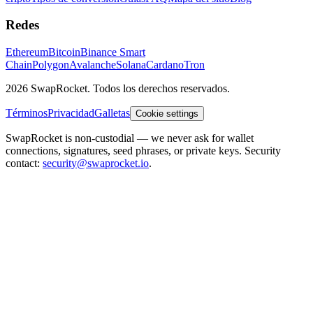
Redes
Ethereum
Bitcoin
Binance Smart
Chain
Polygon
Avalanche
Solana
Cardano
Tron
2026 SwapRocket. Todos los derechos reservados.
Términos
Privacidad
Galletas
Cookie settings
SwapRocket is non-custodial — we never ask for wallet
connections, signatures, seed phrases, or private keys. Security
contact:
security@swaprocket.io
.