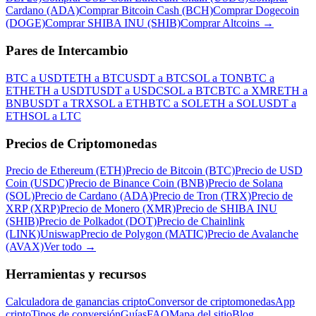
Cardano (ADA)
Comprar Bitcoin Cash (BCH)
Comprar Dogecoin
(DOGE)
Comprar SHIBA INU (SHIB)
Comprar Altcoins
→
Pares de Intercambio
BTC a USDT
ETH a BTC
USDT a BTC
SOL a TON
BTC a
ETH
ETH a USDT
USDT a USDC
SOL a BTC
BTC a XMR
ETH a
BNB
USDT a TRX
SOL a ETH
BTC a SOL
ETH a SOL
USDT a
ETH
SOL a LTC
Precios de Criptomonedas
Precio de Ethereum (ETH)
Precio de Bitcoin (BTC)
Precio de USD
Coin (USDC)
Precio de Binance Coin (BNB)
Precio de Solana
(SOL)
Precio de Cardano (ADA)
Precio de Tron (TRX)
Precio de
XRP (XRP)
Precio de Monero (XMR)
Precio de SHIBA INU
(SHIB)
Precio de Polkadot (DOT)
Precio de Chainlink
(LINK)
Uniswap
Precio de Polygon (MATIC)
Precio de Avalanche
(AVAX)
Ver todo
→
Herramientas y recursos
Calculadora de ganancias cripto
Conversor de criptomonedas
App
cripto
Tipos de conversión
Guías
FAQ
Mapa del sitio
Blog