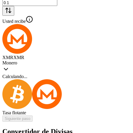
Usted recibe
XMR
XMR
Monero
Calculando...
Tasa flotante
Siguiente paso
Convertidor de Divisas