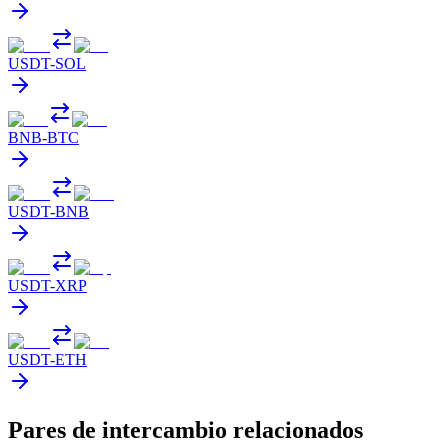
USDT
-
SOL
BNB
-
BTC
USDT
-
BNB
USDT
-
XRP
USDT
-
ETH
Pares de intercambio relacionados