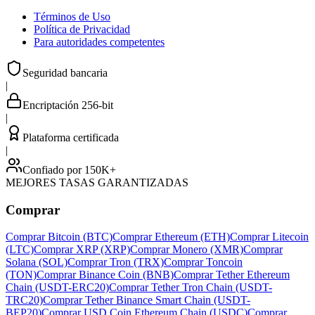
Términos de Uso
Política de Privacidad
Para autoridades competentes
Seguridad bancaria
|
Encriptación 256-bit
|
Plataforma certificada
|
Confiado por 150K+
MEJORES TASAS GARANTIZADAS
Comprar
Comprar Bitcoin (BTC)
Comprar Ethereum (ETH)
Comprar Litecoin
(LTC)
Comprar XRP (XRP)
Comprar Monero (XMR)
Comprar
Solana (SOL)
Comprar Tron (TRX)
Comprar Toncoin
(TON)
Comprar Binance Coin (BNB)
Comprar Tether Ethereum
Chain (USDT-ERC20)
Comprar Tether Tron Chain (USDT-
TRC20)
Comprar Tether Binance Smart Chain (USDT-
BEP20)
Comprar USD Coin Ethereum Chain (USDC)
Comprar