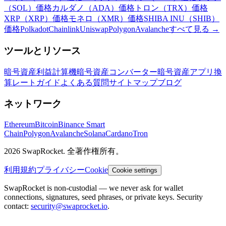
（SOL）価格
カルダノ（ADA）価格
トロン（TRX）価格
XRP（XRP）価格
モネロ（XMR）価格
SHIBA INU（SHIB）
価格
Polkadot
Chainlink
Uniswap
Polygon
Avalanche
すべて見る
→
ツールとリソース
暗号資産利益計算機
暗号資産コンバーター
暗号資産アプリ
換
算レート
ガイド
よくある質問
サイトマップ
ブログ
ネットワーク
Ethereum
Bitcoin
Binance Smart
Chain
Polygon
Avalanche
Solana
Cardano
Tron
2026 SwapRocket. 全著作権所有。
利用規約
プライバシー
Cookie
Cookie settings
SwapRocket is non-custodial — we never ask for wallet
connections, signatures, seed phrases, or private keys. Security
contact:
security@swaprocket.io
.