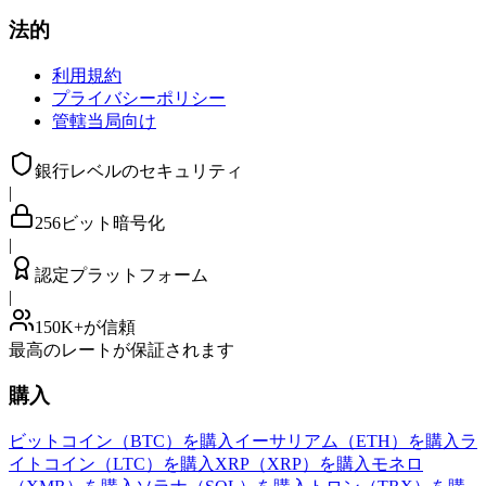
法的
利用規約
プライバシーポリシー
管轄当局向け
銀行レベルのセキュリティ
|
256ビット暗号化
|
認定プラットフォーム
|
150K+が信頼
最高のレートが保証されます
購入
ビットコイン（BTC）を購入
イーサリアム（ETH）を購入
ラ
イトコイン（LTC）を購入
XRP（XRP）を購入
モネロ