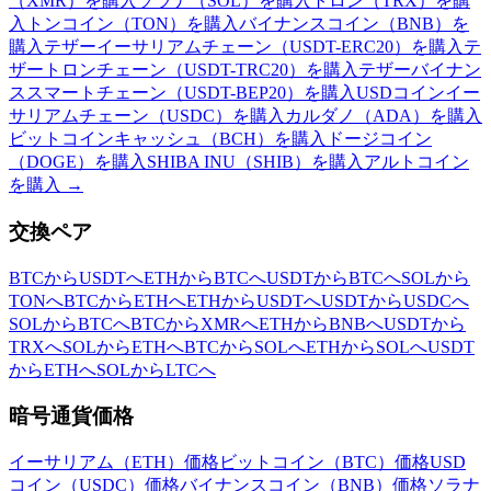
（XMR）を購入
ソラナ（SOL）を購入
トロン（TRX）を購
入
トンコイン（TON）を購入
バイナンスコイン（BNB）を
購入
テザーイーサリアムチェーン（USDT-ERC20）を購入
テ
ザートロンチェーン（USDT-TRC20）を購入
テザーバイナン
ススマートチェーン（USDT-BEP20）を購入
USDコインイー
サリアムチェーン（USDC）を購入
カルダノ（ADA）を購入
ビットコインキャッシュ（BCH）を購入
ドージコイン
（DOGE）を購入
SHIBA INU（SHIB）を購入
アルトコイン
を購入
→
交換ペア
BTCからUSDTへ
ETHからBTCへ
USDTからBTCへ
SOLから
TONへ
BTCからETHへ
ETHからUSDTへ
USDTからUSDCへ
SOLからBTCへ
BTCからXMRへ
ETHからBNBへ
USDTから
TRXへ
SOLからETHへ
BTCからSOLへ
ETHからSOLへ
USDT
からETHへ
SOLからLTCへ
暗号通貨価格
イーサリアム（ETH）価格
ビットコイン（BTC）価格
USD
コイン（USDC）価格
バイナンスコイン（BNB）価格
ソラナ