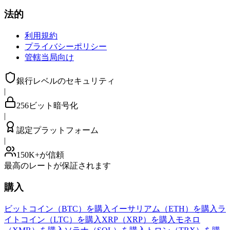
法的
利用規約
プライバシーポリシー
管轄当局向け
銀行レベルのセキュリティ
|
256ビット暗号化
|
認定プラットフォーム
|
150K+が信頼
最高のレートが保証されます
購入
ビットコイン（BTC）を購入
イーサリアム（ETH）を購入
ラ
イトコイン（LTC）を購入
XRP（XRP）を購入
モネロ