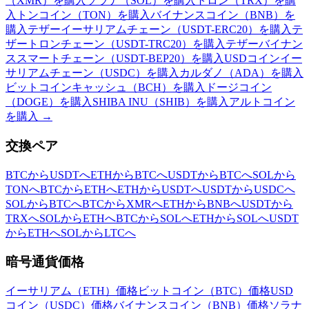
（XMR）を購入
ソラナ（SOL）を購入
トロン（TRX）を購
入
トンコイン（TON）を購入
バイナンスコイン（BNB）を
購入
テザーイーサリアムチェーン（USDT-ERC20）を購入
テ
ザートロンチェーン（USDT-TRC20）を購入
テザーバイナン
ススマートチェーン（USDT-BEP20）を購入
USDコインイー
サリアムチェーン（USDC）を購入
カルダノ（ADA）を購入
ビットコインキャッシュ（BCH）を購入
ドージコイン
（DOGE）を購入
SHIBA INU（SHIB）を購入
アルトコイン
を購入
→
交換ペア
BTCからUSDTへ
ETHからBTCへ
USDTからBTCへ
SOLから
TONへ
BTCからETHへ
ETHからUSDTへ
USDTからUSDCへ
SOLからBTCへ
BTCからXMRへ
ETHからBNBへ
USDTから
TRXへ
SOLからETHへ
BTCからSOLへ
ETHからSOLへ
USDT
からETHへ
SOLからLTCへ
暗号通貨価格
イーサリアム（ETH）価格
ビットコイン（BTC）価格
USD
コイン（USDC）価格
バイナンスコイン（BNB）価格
ソラナ