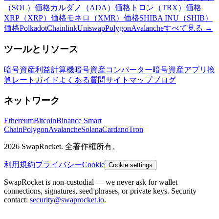
（SOL）価格
カルダノ（ADA）価格
トロン（TRX）価格
XRP（XRP）価格
モネロ（XMR）価格
SHIBA INU（SHIB）
価格
Polkadot
Chainlink
Uniswap
Polygon
Avalanche
すべて見る
→
ツールとリソース
暗号資産利益計算機
暗号資産コンバーター
暗号資産アプリ
換
算レート
ガイド
よくある質問
サイトマップ
ブログ
ネットワーク
Ethereum
Bitcoin
Binance Smart
Chain
Polygon
Avalanche
Solana
Cardano
Tron
2026 SwapRocket. 全著作権所有。
利用規約
プライバシー
Cookie
Cookie settings
SwapRocket is non-custodial — we never ask for wallet
connections, signatures, seed phrases, or private keys. Security
contact:
security@swaprocket.io
.