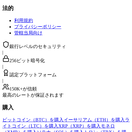
法的
利用規約
プライバシーポリシー
管轄当局向け
銀行レベルのセキュリティ
|
256ビット暗号化
|
認定プラットフォーム
|
150K+が信頼
最高のレートが保証されます
購入
ビットコイン（BTC）を購入
イーサリアム（ETH）を購入
ラ
イトコイン（LTC）を購入
XRP（XRP）を購入
モネロ