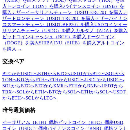
（XMR）を購入
ソラナ（SOL）を購入
トロン（TRX）を購
入
トンコイン（TON）を購入
バイナンスコイン（BNB）を
購入
テザーイーサリアムチェーン（USDT-ERC20）を購入
テ
ザートロンチェーン（USDT-TRC20）を購入
テザーバイナン
ススマートチェーン（USDT-BEP20）を購入
USDコインイー
サリアムチェーン（USDC）を購入
カルダノ（ADA）を購入
ビットコインキャッシュ（BCH）を購入
ドージコイン
（DOGE）を購入
SHIBA INU（SHIB）を購入
アルトコイン
を購入
→
交換ペア
BTCからUSDTへ
ETHからBTCへ
USDTからBTCへ
SOLから
TONへ
BTCからETHへ
ETHからUSDTへ
USDTからUSDCへ
SOLからBTCへ
BTCからXMRへ
ETHからBNBへ
USDTから
TRXへ
SOLからETHへ
BTCからSOLへ
ETHからSOLへ
USDT
からETHへ
SOLからLTCへ
暗号通貨価格
イーサリアム（ETH）価格
ビットコイン（BTC）価格
USD
コイン（USDC）価格
バイナンスコイン（BNB）価格
ソラナ