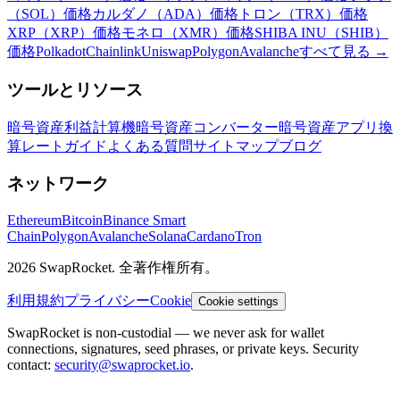
（SOL）価格
カルダノ（ADA）価格
トロン（TRX）価格
XRP（XRP）価格
モネロ（XMR）価格
SHIBA INU（SHIB）
価格
Polkadot
Chainlink
Uniswap
Polygon
Avalanche
すべて見る
→
ツールとリソース
暗号資産利益計算機
暗号資産コンバーター
暗号資産アプリ
換
算レート
ガイド
よくある質問
サイトマップ
ブログ
ネットワーク
Ethereum
Bitcoin
Binance Smart
Chain
Polygon
Avalanche
Solana
Cardano
Tron
2026 SwapRocket. 全著作権所有。
利用規約
プライバシー
Cookie
Cookie settings
SwapRocket is non-custodial — we never ask for wallet
connections, signatures, seed phrases, or private keys. Security
contact:
security@swaprocket.io
.